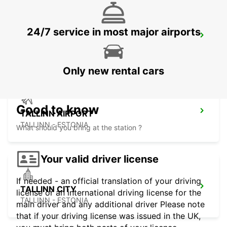
24/7 service in most major airports
HELSINKI INTERNATIONAL AIRPORT
VANTAA - FINLAND
Only new rental cars
Good to know
TALLINN AIRPORT
TALLINN - ESTONIA
What should you bring at the station ?
Your valid driver license
If needed - an official translation of your driving
TALLINN CITY
license or an international driving license for the
TALLINN - ESTONIA
main driver and any additional driver Please note
that if your driving license was issued in the UK,