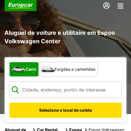
Aluguel de voiture e utilitaire em Espoo
Volkswagen Center
Qual tipo de veículo?
Carro
Furgões e caminhões
Selecione o local de coleta
Aluguel de
Car Rental
Espoo
Espoo Volkswagen