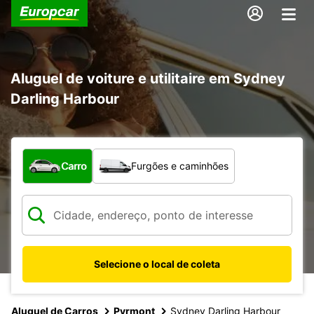
Aluguel de voiture e utilitaire em Sydney
Darling Harbour
Qual tipo de veículo?
Carro
Furgões e caminhões
Selecione o local de coleta
Aluguel de Carros
Pyrmont
Sydney Darling Harbour