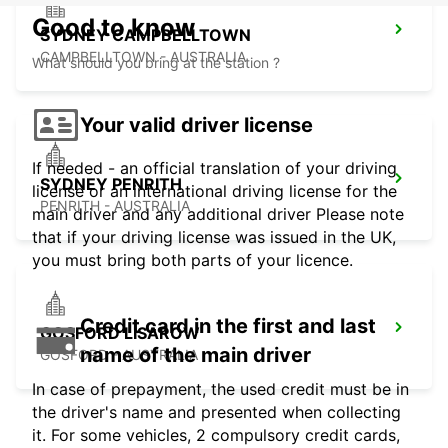
Good to know
SYDNEY CAMPBELLTOWN
CAMPBELLTOWN - AUSTRALIA
What should you bring at the station ?
Your valid driver license
If needed - an official translation of your driving
SYDNEY PENRITH
license or an international driving license for the
PENRITH - AUSTRALIA
main driver and any additional driver Please note
that if your driving license was issued in the UK,
you must bring both parts of your licence.
Credit card in the first and last
GOSFORD LISAROW
name of the main driver
GOSFORD - AUSTRALIA
In case of prepayment, the used credit must be in
the driver's name and presented when collecting
it. For some vehicles, 2 compulsory credit cards,