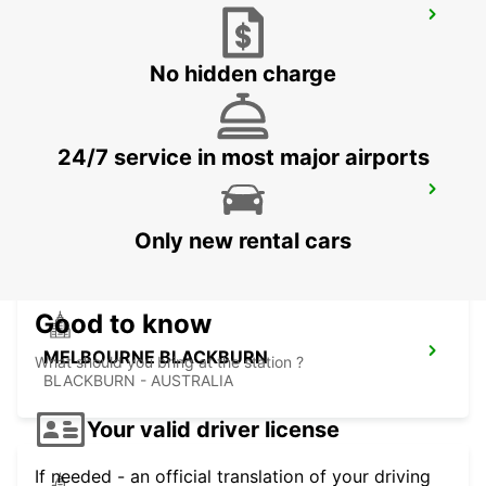
MELBOURNE TULLAMARINE OFF
AIRPORT
TULLAMARINE - AUSTRALIA
No hidden charge
24/7 service in most major airports
MELBOURNE CAMPBELLFIELD
CAMPBELLFIELD - AUSTRALIA
Only new rental cars
Good to know
MELBOURNE BLACKBURN
What should you bring at the station ?
BLACKBURN - AUSTRALIA
Your valid driver license
If needed - an official translation of your driving