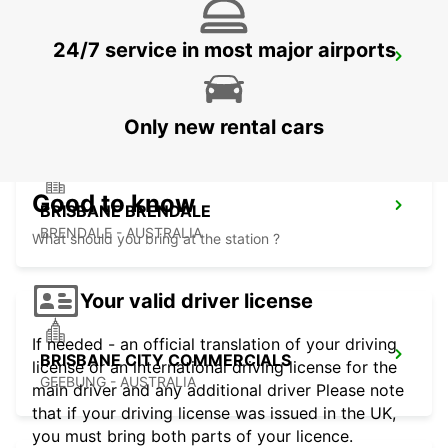
24/7 service in most major airports
BRISBANE KIPPA RING
KIPPA RING - AUSTRALIA
Only new rental cars
Good to know
BRISBANE BRENDALE
BRENDALE - AUSTRALIA
What should you bring at the station ?
Your valid driver license
If needed - an official translation of your driving
BRISBANE CITY COMMERCIALS
license or an international driving license for the
GEEBUNG - AUSTRALIA
main driver and any additional driver Please note
that if your driving license was issued in the UK,
you must bring both parts of your licence.