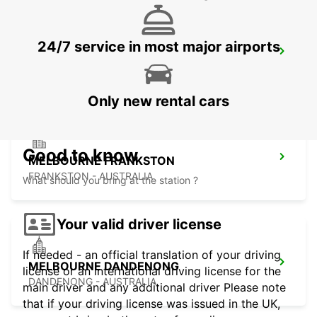
24/7 service in most major airports
HOBART AIRPORT
CAMBRIDGE - AUSTRALIA
Only new rental cars
Good to know
MELBOURNE FRANKSTON
FRANKSTON - AUSTRALIA
What should you bring at the station ?
Your valid driver license
If needed - an official translation of your driving
MELBOURNE DANDENONG
license or an international driving license for the
DANDENONG - AUSTRALIA
main driver and any additional driver Please note
that if your driving license was issued in the UK,