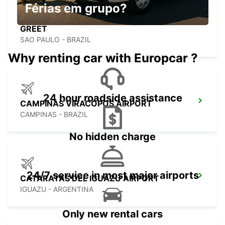
Férias em grupo?
GUARULHOS AIRPORT MEET AND
GREET
SAO PAULO - BRAZIL
Why renting car with Europcar ?
24 hour roadside assistance
CAMPINAS VIRACOPOS AIRPORT
CAMPINAS - BRAZIL
No hidden charge
24/7 service in most major airports
CATARATAS DEL IGUAZU AIRPORT
IGUAZU - ARGENTINA
Only new rental cars