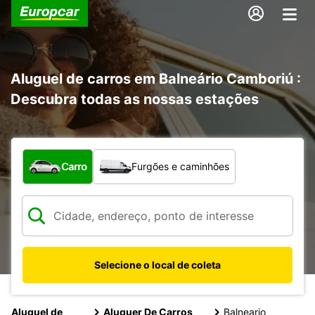
Aluguel de carros em Balneário Camboriú :
Descubra todas as nossas estações
Qual tipo de veículo?
Carro
Furgões e caminhões
Selecione o local de coleta
Aluguel de
Aluguer De Carros
Balneario