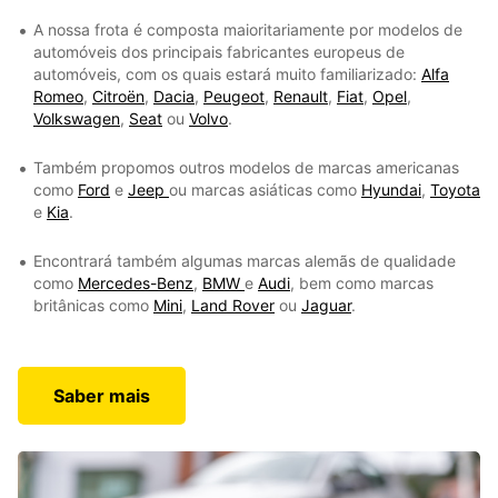
A nossa frota é composta maioritariamente por modelos de
automóveis dos principais fabricantes europeus de
automóveis, com os quais estará muito familiarizado:
Alfa
Romeo
,
Citroën
,
Dacia
,
Peugeot
,
Renault
,
Fiat
,
Opel
,
Volkswagen
,
Seat
ou
Volvo
.
Também propomos outros modelos de marcas americanas
como
Ford
e
Jeep
ou marcas asiáticas como
Hyundai
,
Toyota
e
Kia
.
Encontrará também algumas marcas alemãs de qualidade
como
Mercedes-Benz
,
BMW
e
Audi
, bem como marcas
britânicas como
Mini
,
Land Rover
ou
Jaguar
.
Saber mais