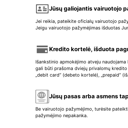
Jūsų galiojantis vairuotojo
Jei reikia, pateikite oficialų vairuotojo p
Jeigu vairuotojo pažymėjimas išduotas Jungt
Kredito kortelė, išduota pag
Išankstinio apmokėjimo atveju naudojama kr
gali būti prašoma dviejų privalomų kredito 
„debit card“ (debeto kortelė), „prepaid“ (i
Jūsų pasas arba asmens tap
Be vairuotojo pažymėjimo, turėsite pateik
pažymėjimo nepakanka.