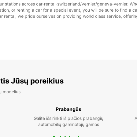
ur stations across car-rental-switzerland/vernier/geneva-vernier. Whet
ion, or renting a car for a special event, you will be sure to find a 
ŠT:
rental, we pride ourselves on providing world class service, offering 
SK:
*Už pa
Nuomos
tis Jūsų poreikius
ų modelius
Prabangūs
Galite išsirinkti iš plačios prabangių
A
automobilių gaminotojų gamos