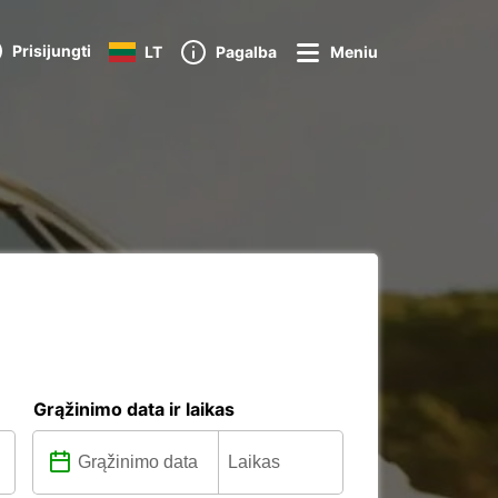
Prisijungti
LT
Pagalba
Meniu
Grąžinimo data ir laikas