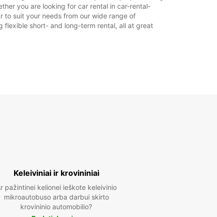
her you are looking for car rental in car-rental-
18:01 - 19:00*
car to suit your needs from our wide range of
08:00 - 12:00
flexible short- and long-term rental, all at great
13:30 - 17:30
Uždaryta
pildomą mokestį
 punktai per valstybines šventes gali nedirbti.
+41 (22) 7964428
Maršrutas
Keleiviniai ir krovininiai
r pažintinei kelionei ieškote keleivinio
mikroautobuso arba darbui skirto
krovininio automobilio?