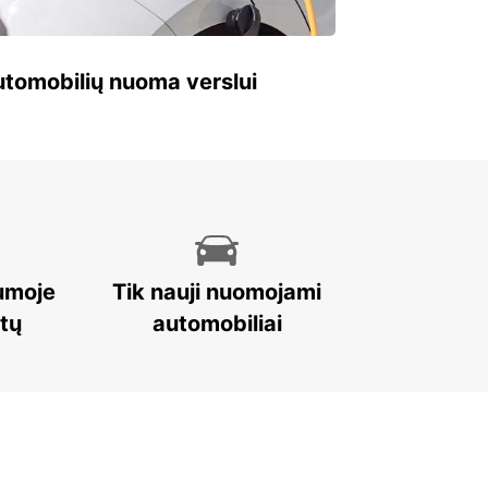
 automobilių nuoma verslui
umoje
Tik nauji nuomojami
stų
automobiliai