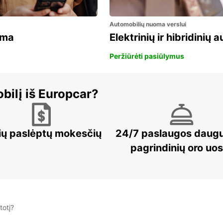
Automobilių nuoma verslui
ama
Elektrinių ir hibridinių
Peržiūrėti pasiūlymus
bilį iš Europcar?
ių paslėptų mokesčių
24/7 paslaugos daug
pagrindinių oro uo
totį?