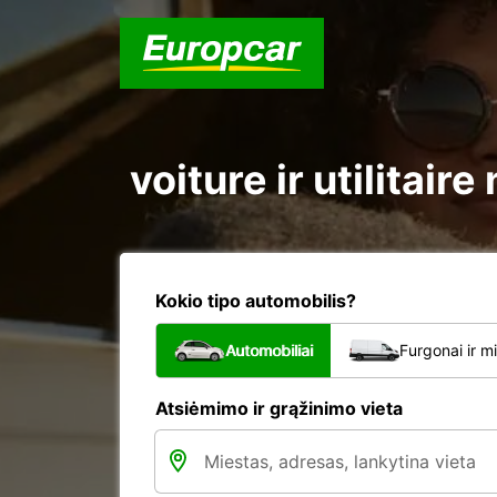
voiture ir utilitai
Kokio tipo automobilis?
Automobiliai
Furgonai ir m
Atsiėmimo ir grąžinimo vieta