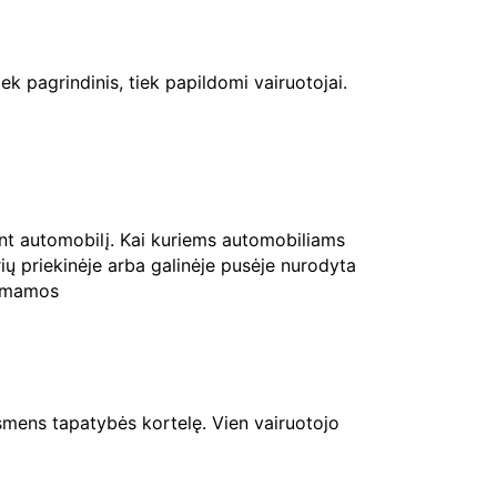
ek pagrindinis, tiek papildomi vairuotojai.
ant automobilį. Kai kuriems automobiliams
rių priekinėje arba galinėje pusėje nurodyta
riimamos
mens tapatybės kortelę. Vien vairuotojo