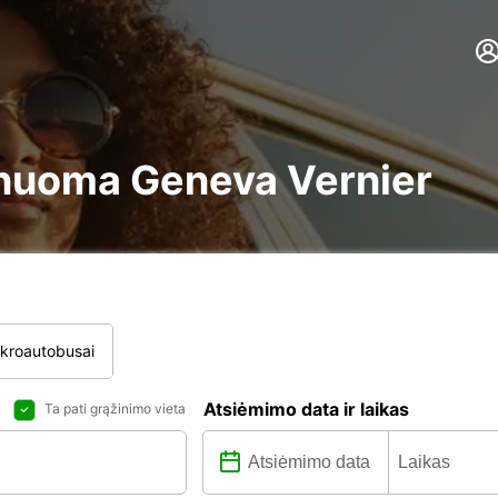
re nuoma Geneva Vernier
ikroautobusai
Atsiėmimo data ir laikas
Ta pati grąžinimo vieta