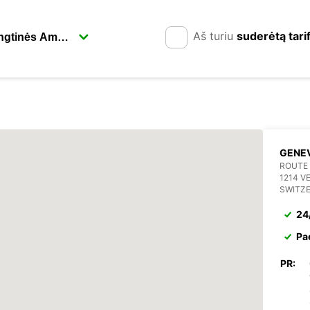
Aš turiu
suderėtą tari
GENEV
ROUTE 
1214 V
SWITZ
24
Pa
PR: