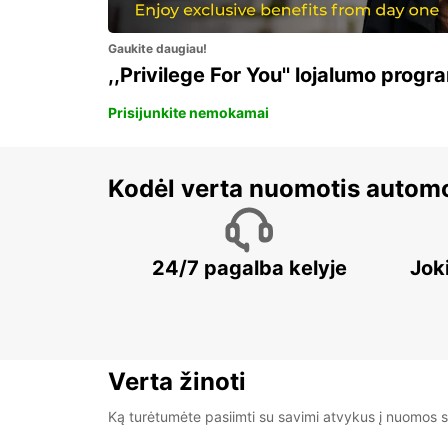
Gaukite daugiau!
,,Privilege For You'' lojalumo progr
Prisijunkite nemokamai
Kodėl verta nuomotis automo
24/7 pagalba kelyje
Jok
Verta žinoti
Ką turėtumėte pasiimti su savimi atvykus į nuomos s