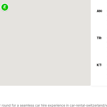
AN:
TR:
KT:
PN:
ar round for a seamless car hire experience in car-rental-switzerland