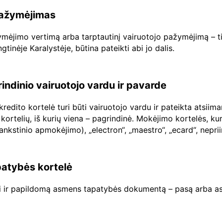
 pažymėjimas
ažymėjimo vertimą arba tarptautinį vairuotojo pažymėjimą – ti
inėje Karalystėje, būtina pateikti abi jo dalis.
rindinio vairuotojo vardu ir pavarde
edito kortelė turi būti vairuotojo vardu ir pateikta atsiim
kortelių, iš kurių viena – pagrindinė. Mokėjimo kortelės, ku
šankstinio apmokėjimo), „electron“, „maestro“, „ecard“, nep
atybės kortelė
ti ir papildomą asmens tapatybės dokumentą – pasą arba as