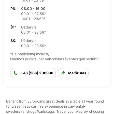
16:01 - 23:59*
PN:
08:00 - 16:00
00:01 - 07:59*
16:01 - 23:59*
ŠT:
Uždaryta
00:01 - 23:59*
SK:
Uždaryta
00:01 - 23:59*
*Už papildomą mokestį
Nuomos punktai per valstybines šventes gali nedirbti.
+46 (586) 206990
Maršrutas
Benefit from Europcar’s great deals available all year round
for a seamless car hire experience in car-rental-
sweden/karlskoga/karlskoga. Travel your way by choosing