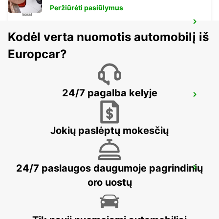
Peržiūrėti pasiūlymus
MARIESTAD
Kodėl verta nuomotis automobilį iš
MARIESTAD - SWEDEN
Europcar?
24/7 pagalba kelyje
MOTALA
MOTALA - SWEDEN
Jokių paslėptų mokesčių
24/7 paslaugos daugumoje pagrindinių
LUDVIKA
LUDVIKA - SWEDEN
oro uostų