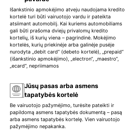
Išankstinio apmokėjimo atveju naudojama kredito
kortelė turi būti vairuotojo vardu ir pateikta
atsiimant automobilį. Kai kuriems automobiliams
gali būti prašoma dviejų privalomų kredito
kortelių, iš kurių viena – pagrindinė. Mokėjimo
kortelės, kurių priekinėje arba galinėje pusėje
nurodyta „debit card“ (debeto kortelė), „prepaid“
(išankstinio apmokėjimo), „electron“, „maestro“,
„ecard“, nepriimamos
Jūsų pasas arba asmens
tapatybės kortelė
Be vairuotojo pažymėjimo, turėsite pateikti ir
papildomą asmens tapatybės dokumentą – pasą
arba asmens tapatybės kortelę. Vien vairuotojo
pažymėjimo nepakanka.