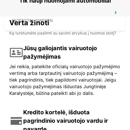
Tik nauji nuomojami automobiliai
SECO TOOLS DELIVERY
FAGERSTA - SWEDEN
Verta žinoti
Ką turėtumėte pasiimti su savimi atvykus į nuomos stotį?
Jūsų galiojantis vairuotojo
pažymėjimas
Jei reikia, pateikite oficialų vairuotojo pažymėjimo
vertimą arba tarptautinį vairuotojo pažymėjimą –
tiek pagrindinis, tiek papildomi vairuotojai. Jeigu
vairuotojo pažymėjimas išduotas Jungtinėje
Karalystėje, būtina pateikti abi jo dalis.
Kredito kortelė, išduota
pagrindinio vairuotojo vardu ir
pavarde