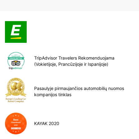
TripAdvisor Travelers Rekomenduojama
(Vokietijoje, Prancūzijoje ir Ispanijoje)
Pasaulyje pirmaujančios automobilių nuomos
kompanijos tinklas
KAYAK 2020