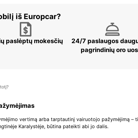
bilį iš Europcar?
ių paslėptų mokesčių
24/7 paslaugos daug
pagrindinių oro uo
totį?
 pažymėjimas
ažymėjimo vertimą arba tarptautinį vairuotojo pažymėjimą – ti
inėje Karalystėje, būtina pateikti abi jo dalis.