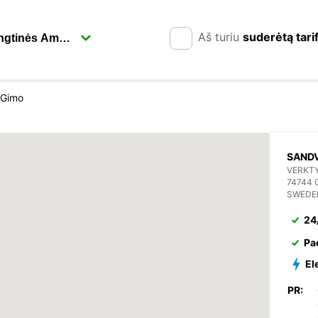
Aš turiu
suderėtą tari
 Gimo
SANDV
VERKT
74744 
SWEDE
24
Pa
El
PR: