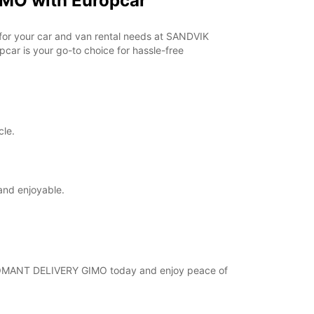
MO with Europcar
 punktai per valstybines šventes gali nedirbti.
r for your car and van rental needs at SANDVIK
+46 (18) 171730
ar is your go-to choice for hassle-free
Maršrutas
cle.
and enjoyable.
 COROMANT DELIVERY GIMO today and enjoy peace of