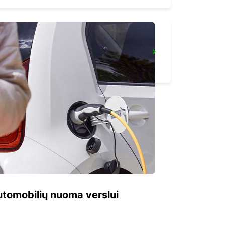
STOCKHOLM SKODA BREDDEN
UPPLANDS VASBY - SWEDEN
 automobilių nuoma verslui