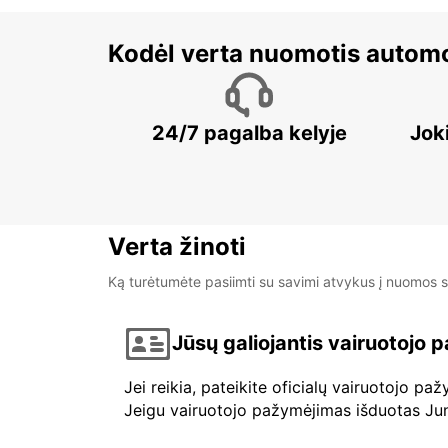
Kodėl verta nuomotis automo
24/7 pagalba kelyje
Jok
Verta žinoti
Ką turėtumėte pasiimti su savimi atvykus į nuomos s
Jūsų galiojantis vairuotojo
Jei reikia, pateikite oficialų vairuotojo p
Jeigu vairuotojo pažymėjimas išduotas Jungt