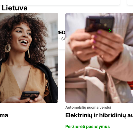
 Lietuva
STOCKHOLM BREDDEN
UPPLANDS VASBY - SWEDEN
Automobilių nuoma verslui
ama
Elektrinių ir hibridinių
Peržiūrėti pasiūlymus