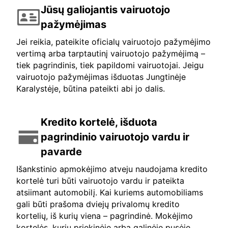
Jūsų galiojantis vairuotojo
pažymėjimas
Jei reikia, pateikite oficialų vairuotojo pažymėjimo
vertimą arba tarptautinį vairuotojo pažymėjimą –
tiek pagrindinis, tiek papildomi vairuotojai. Jeigu
vairuotojo pažymėjimas išduotas Jungtinėje
Karalystėje, būtina pateikti abi jo dalis.
Kredito kortelė, išduota
pagrindinio vairuotojo vardu ir
pavarde
Išankstinio apmokėjimo atveju naudojama kredito
kortelė turi būti vairuotojo vardu ir pateikta
atsiimant automobilį. Kai kuriems automobiliams
gali būti prašoma dviejų privalomų kredito
kortelių, iš kurių viena – pagrindinė. Mokėjimo
kortelės, kurių priekinėje arba galinėje pusėje