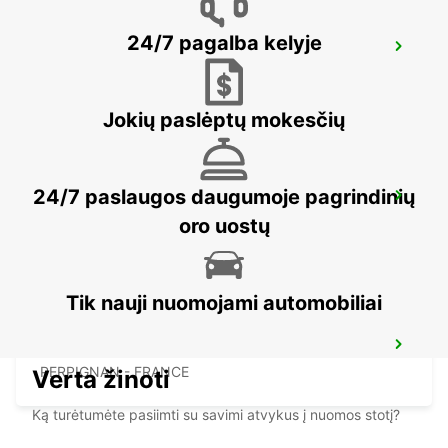
24/7 pagalba kelyje
BARCELONA POBLENOU SUPERSITE
BARCELONA - SPAIN
Jokių paslėptų mokesčių
24/7 paslaugos daugumoje pagrindinių
BARCELONA GRAN VIA
BARCELONA - SPAIN
oro uostų
Tik nauji nuomojami automobiliai
PERPIGNAN AIRPORT OPEN 2 12 25
PERPIGNAN - FRANCE
Verta žinoti
Ką turėtumėte pasiimti su savimi atvykus į nuomos stotį?