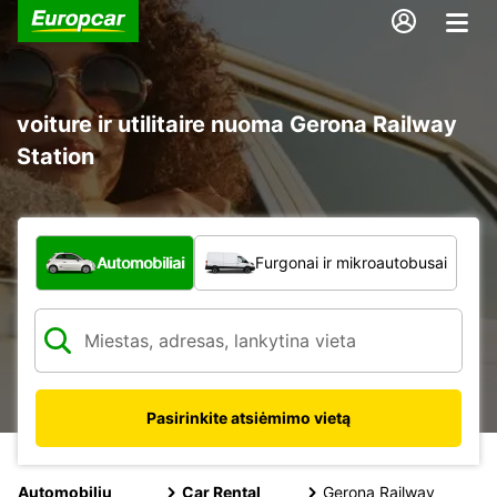
voiture ir utilitaire nuoma Gerona Railway
Station
Kokio tipo automobilis?
Automobiliai
Furgonai ir mikroautobusai
Pasirinkite atsiėmimo vietą
Automobilių
Car Rental
Gerona Railway