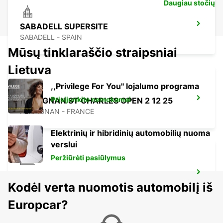
Daugiau stočių
SABADELL SUPERSITE
SABADELL - SPAIN
Mūsų tinklaraščio straipsniai
Lietuva
,,Privilege For You'' lojalumo programa
Prisijunkite nemokamai
PERPIGNAN ST CHARLES OPEN 2 12 25
PERPIGNAN - FRANCE
Elektrinių ir hibridinių automobilių nuoma
verslui
Peržiūrėti pasiūlymus
PERPIGNAN RAILWAY OPEN 2 12 25
Kodėl verta nuomotis automobilį iš
PERPIGNAN - FRANCE
Europcar?