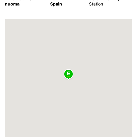
nuoma
Spain
Station