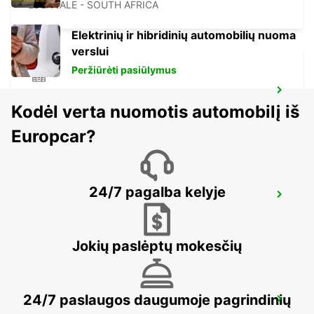
EDENVALE - SOUTH AFRICA
Elektrinių ir hibridinių automobilių nuoma
verslui
Peržiūrėti pasiūlymus
KRAMERVILLE
Kodėl verta nuomotis automobilį iš
JOHANNESBURG - SOUTH AFRICA
Europcar?
24/7 pagalba kelyje
BRAAMFONTEIN
BRAAMFONTEIN - SOUTH AFRICA
Jokių paslėptų mokesčių
24/7 paslaugos daugumoje pagrindinių
MIDRAND