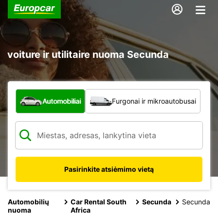
voiture ir utilitaire nuoma Secunda
Kokio tipo automobilis?
Automobiliai
Furgonai ir mikroautobusai
Pasirinkite atsiėmimo vietą
Automobilių
Car Rental South
Secunda
Secunda
nuoma
Africa