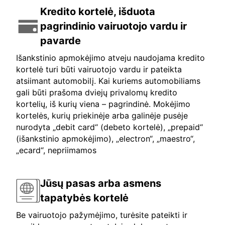
Kredito kortelė, išduota
pagrindinio vairuotojo vardu ir
pavarde
Išankstinio apmokėjimo atveju naudojama kredito
kortelė turi būti vairuotojo vardu ir pateikta
atsiimant automobilį. Kai kuriems automobiliams
gali būti prašoma dviejų privalomų kredito
kortelių, iš kurių viena – pagrindinė. Mokėjimo
kortelės, kurių priekinėje arba galinėje pusėje
nurodyta „debit card“ (debeto kortelė), „prepaid“
(išankstinio apmokėjimo), „electron“, „maestro“,
„ecard“, nepriimamos
Jūsų pasas arba asmens
tapatybės kortelė
Be vairuotojo pažymėjimo, turėsite pateikti ir