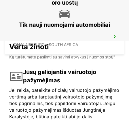
MIDRAND - SOUTH AFRICA
oro uostų
Tik nauji nuomojami automobiliai
SANDTON
JOHANNESBURG - SOUTH AFRICA
Verta žinoti
Ką turėtumėte pasiimti su savimi atvykus į nuomos stotį?
Jūsų galiojantis vairuotojo
pažymėjimas
Jei reikia, pateikite oficialų vairuotojo pažymėjimo
vertimą arba tarptautinį vairuotojo pažymėjimą –
tiek pagrindinis, tiek papildomi vairuotojai. Jeigu
vairuotojo pažymėjimas išduotas Jungtinėje
Karalystėje, būtina pateikti abi jo dalis.