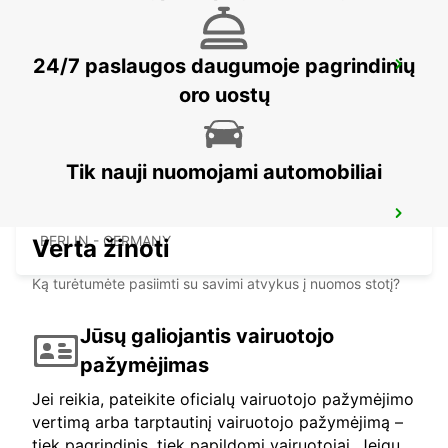
24/7 paslaugos daugumoje pagrindinių
BERLIN HELLERSDORF
BERLIN - GERMANY
oro uostų
Tik nauji nuomojami automobiliai
BERLIN LICHTENBERG
BERLIN - GERMANY
Verta žinoti
Ką turėtumėte pasiimti su savimi atvykus į nuomos stotį?
Jūsų galiojantis vairuotojo
pažymėjimas
Jei reikia, pateikite oficialų vairuotojo pažymėjimo
vertimą arba tarptautinį vairuotojo pažymėjimą –
tiek pagrindinis, tiek papildomi vairuotojai. Jeigu