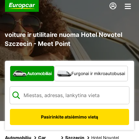
voiture ir utilitaire nuoma Hotel Novotel
Szczecin - Meet Point
Kokio tipo automobilis?
Automobiliai
Furgonai ir mikroautobusai
Pasirinkite atsiėmimo vietą
Automobilių
Car
Szczecin
Hotel Novotel