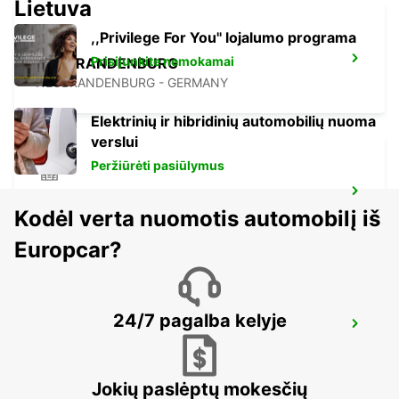
Lietuva
,,Privilege For You'' lojalumo programa
Prisijunkite nemokamai
NEUBRANDENBURG
NEUBRANDENBURG - GERMANY
Elektrinių ir hibridinių automobilių nuoma
verslui
Peržiūrėti pasiūlymus
GREIFSWALD
Kodėl verta nuomotis automobilį iš
GREIFSWALD - GERMANY
Europcar?
24/7 pagalba kelyje
BERNAU
BERNAU BEI BERLIN - GERMANY
Jokių paslėptų mokesčių