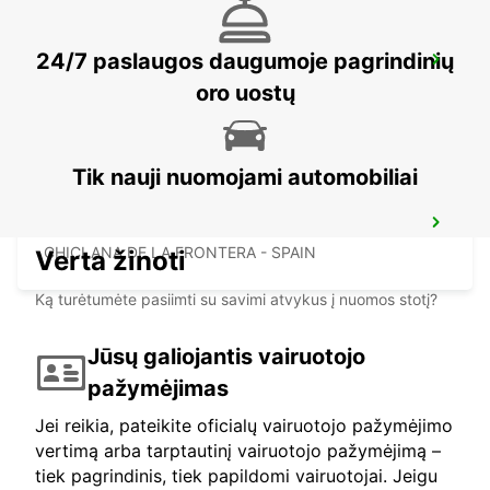
24/7 paslaugos daugumoje pagrindinių
RABAT AIRPORT
RABAT - MOROCCO
oro uostų
Tik nauji nuomojami automobiliai
CHICLANA
CHICLANA DE LA FRONTERA - SPAIN
Verta žinoti
Ką turėtumėte pasiimti su savimi atvykus į nuomos stotį?
Jūsų galiojantis vairuotojo
pažymėjimas
Jei reikia, pateikite oficialų vairuotojo pažymėjimo
vertimą arba tarptautinį vairuotojo pažymėjimą –
tiek pagrindinis, tiek papildomi vairuotojai. Jeigu