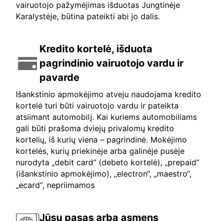
vairuotojo pažymėjimas išduotas Jungtinėje
Karalystėje, būtina pateikti abi jo dalis.
Kredito kortelė, išduota
pagrindinio vairuotojo vardu ir
pavarde
Išankstinio apmokėjimo atveju naudojama kredito
kortelė turi būti vairuotojo vardu ir pateikta
atsiimant automobilį. Kai kuriems automobiliams
gali būti prašoma dviejų privalomų kredito
kortelių, iš kurių viena – pagrindinė. Mokėjimo
kortelės, kurių priekinėje arba galinėje pusėje
nurodyta „debit card“ (debeto kortelė), „prepaid“
(išankstinio apmokėjimo), „electron“, „maestro“,
„ecard“, nepriimamos
Jūsų pasas arba asmens