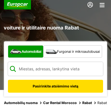
voiture ir utilitaire nuoma Rabat
Kokio tipo automobilis?
Automobiliai
Furgonai ir mikroautobusai
Pasirinkite atsiėmimo vietą
Automobilių nuoma
Car Rental Morocco
Rabat
Rabat