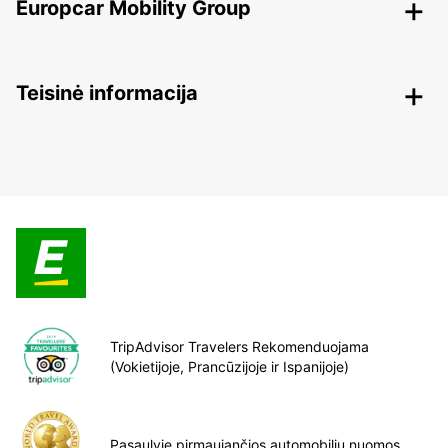
Europcar Mobility Group
Teisinė informacija
TripAdvisor Travelers Rekomenduojama
(Vokietijoje, Prancūzijoje ir Ispanijoje)
Pasaulyje pirmaujančios automobilių nuomos