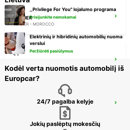
,,Privilege For You'' lojalumo programa
Prisijunkite nemokamai
TANGIER
TANGIER - MOROCCO
Elektrinių ir hibridinių automobilių nuoma
verslui
Peržiūrėti pasiūlymus
TANGIER IBN BATOUTA AIRPORT
Kodėl verta nuomotis automobilį iš
TANGIER - MOROCCO
Europcar?
24/7 pagalba kelyje
CONIL
CONIL DE LA FRONTERA - SPAIN
Jokių paslėptų mokesčių