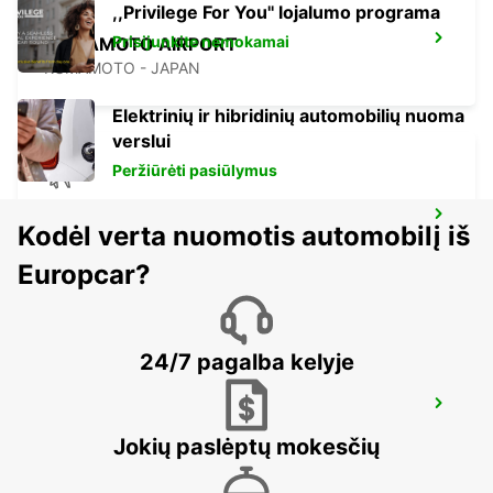
,,Privilege For You'' lojalumo programa
Prisijunkite nemokamai
KUMAMOTO AIRPORT
KUMAMOTO - JAPAN
Elektrinių ir hibridinių automobilių nuoma
verslui
Peržiūrėti pasiūlymus
FUKUOKA AIRPORT DOMESTIC
Kodėl verta nuomotis automobilį iš
TERMINAL
FUKUOKA - JAPAN
Europcar?
24/7 pagalba kelyje
FUKUOKA AIRPORT INTERNATIONAL
TERMINAL
Jokių paslėptų mokesčių
FUKUOKA - JAPAN