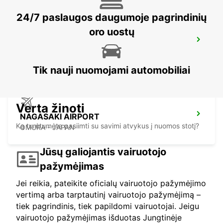
24/7 paslaugos daugumoje pagrindinių
oro uostų
KAGOSHIMA AIRPORT
KIRISHIMA - JAPAN
Tik nauji nuomojami automobiliai
Verta žinoti
NAGASAKI AIRPORT
Ką turėtumėte pasiimti su savimi atvykus į nuomos stotį?
OMURA - JAPAN
Jūsų galiojantis vairuotojo
pažymėjimas
Jei reikia, pateikite oficialų vairuotojo pažymėjimo
vertimą arba tarptautinį vairuotojo pažymėjimą –
tiek pagrindinis, tiek papildomi vairuotojai. Jeigu
vairuotojo pažymėjimas išduotas Jungtinėje