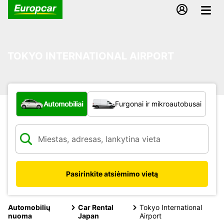
TOKYO INTERNATIONAL AIRPORT
Kokio tipo automobilis?
Automobiliai
Furgonai ir mikroautobusai
Pasirinkite atsiėmimo vietą
Automobilių
Car Rental
Tokyo International
nuoma
Japan
Airport