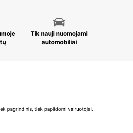
umoje
Tik nauji nuomojami
stų
automobiliai
ek pagrindinis, tiek papildomi vairuotojai.