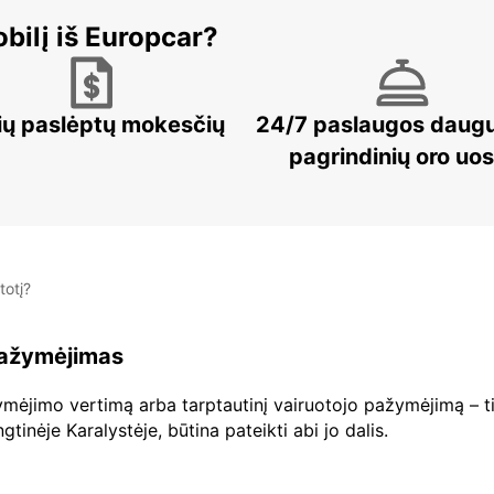
bilį iš Europcar?
ių paslėptų mokesčių
24/7 paslaugos daug
pagrindinių oro uo
totį?
 pažymėjimas
ažymėjimo vertimą arba tarptautinį vairuotojo pažymėjimą – ti
inėje Karalystėje, būtina pateikti abi jo dalis.