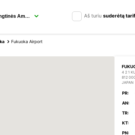
Aš turiu
suderėtą tari
ka
Fukuoka Airport
FUKUO
4 2 1 
812 00
JAPAN
PR:
AN:
TR:
KT:
PN: