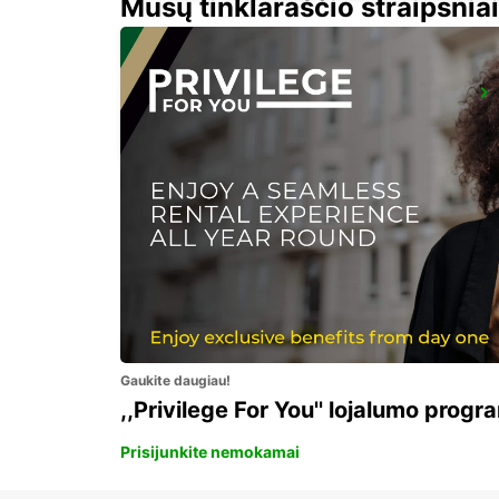
Mūsų tinklaraščio straipsniai
KANSAI INTERNATIONAL AIRPORT
IZUMISANO - JAPAN
Gaukite daugiau!
,,Privilege For You'' lojalumo progr
Prisijunkite nemokamai