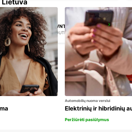
 Lietuva
GANGNAM DOWNTOWN
SEOUL - KOREA(SOUTH)
Automobilių nuoma verslui
ama
Elektrinių ir hibridinių
Peržiūrėti pasiūlymus