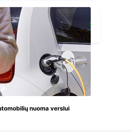
YONGSAN DOWNTOWN
SEOUL - KOREA(SOUTH)
 automobilių nuoma verslui