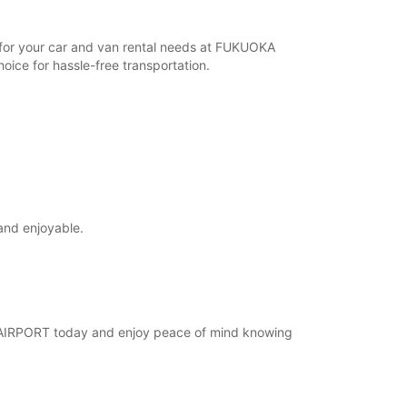
r for your car and van rental needs at FUKUOKA
ice for hassle-free transportation.
and enjoyable.
KA AIRPORT today and enjoy peace of mind knowing