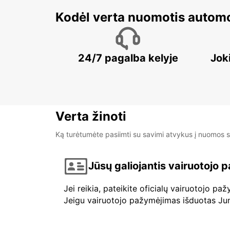
Kodėl verta nuomotis automo
24/7 pagalba kelyje
Jok
Verta žinoti
Ką turėtumėte pasiimti su savimi atvykus į nuomos s
Jūsų galiojantis vairuotojo
Jei reikia, pateikite oficialų vairuotojo p
Jeigu vairuotojo pažymėjimas išduotas Jungt