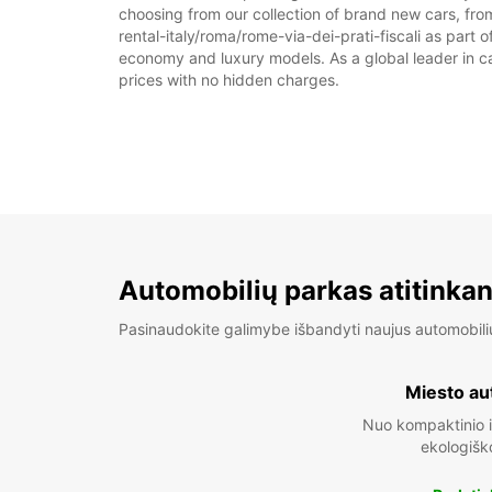
choosing from our collection of brand new cars, from 
rental-italy/roma/rome-via-dei-prati-fiscali as part o
economy and luxury models. As a global leader in car 
prices with no hidden charges.
Automobilių parkas atitinkan
Pasinaudokite galimybe išbandyti naujus automobili
Miesto au
Nuo kompaktinio i
ekologišk