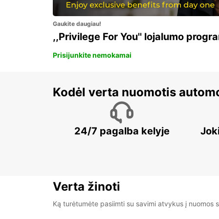
Gaukite daugiau!
,,Privilege For You'' lojalumo progr
Prisijunkite nemokamai
Kodėl verta nuomotis automo
24/7 pagalba kelyje
Jok
Verta žinoti
Ką turėtumėte pasiimti su savimi atvykus į nuomos s