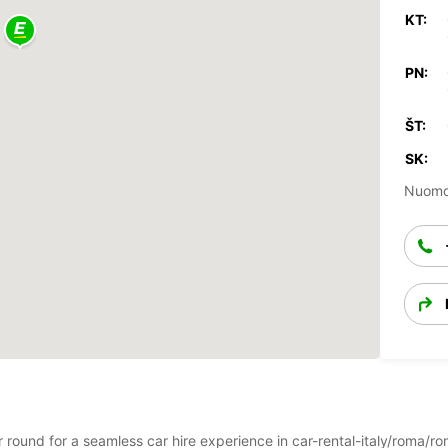
KT:
PN:
ŠT:
SK:
Nuomos
r round for a seamless car hire experience in car-rental-italy/roma/ro