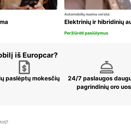
Automobilių nuoma verslui
ama
Elektrinių ir hibridinių
Peržiūrėti pasiūlymus
bilį iš Europcar?
ių paslėptų mokesčių
24/7 paslaugos daug
pagrindinių oro uo
totį?