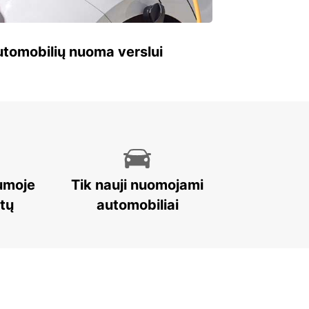
 automobilių nuoma verslui
umoje
Tik nauji nuomojami
stų
automobiliai