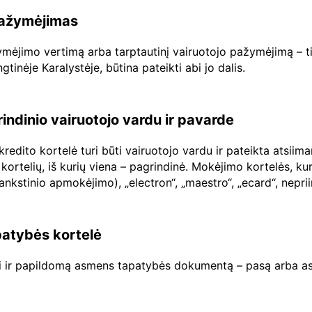
 pažymėjimas
ažymėjimo vertimą arba tarptautinį vairuotojo pažymėjimą – ti
inėje Karalystėje, būtina pateikti abi jo dalis.
rindinio vairuotojo vardu ir pavarde
edito kortelė turi būti vairuotojo vardu ir pateikta atsiim
kortelių, iš kurių viena – pagrindinė. Mokėjimo kortelės, ku
šankstinio apmokėjimo), „electron“, „maestro“, „ecard“, nep
atybės kortelė
ti ir papildomą asmens tapatybės dokumentą – pasą arba as