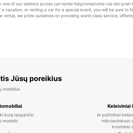
one of our stations across car-rental-italy/roma/rome-via-dei-prati-fi
f a vacation, or renting a car for a special event, you will be sure to 
rental, we pride ourselves on providing world class service, offering 
tis Jūsų poreikius
ų modelius
tomobiliai
Keleiviniai 
ki kurą taupančio
Ar pažintinei kelion
o modelio
mikroautobuso a
krovininio 