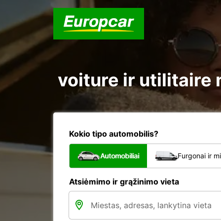
voiture ir utilitair
Kokio tipo automobilis?
Automobiliai
Furgonai ir m
Atsiėmimo ir grąžinimo vieta