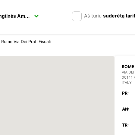
Aš turiu
suderėtą tari
Rome Via Dei Prati Fiscali
ROME 
VIA DEI
00141
ITALY
PR:
AN:
TR: