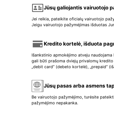
Jūsų galiojantis vairuotojo
Jei reikia, pateikite oficialų vairuotojo p
Jeigu vairuotojo pažymėjimas išduotas Jungt
Kredito kortelė, išduota pag
Išankstinio apmokėjimo atveju naudojama kr
gali būti prašoma dviejų privalomų kredito 
„debit card“ (debeto kortelė), „prepaid“ (i
Jūsų pasas arba asmens tap
Be vairuotojo pažymėjimo, turėsite pateik
pažymėjimo nepakanka.