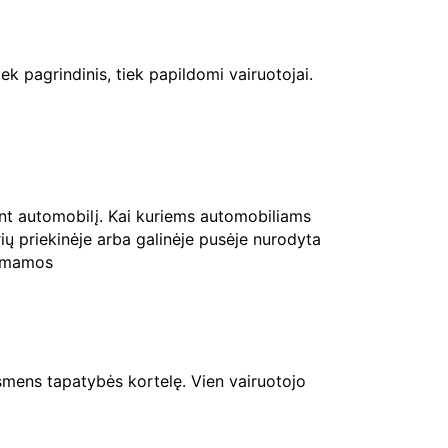
ek pagrindinis, tiek papildomi vairuotojai.
ant automobilį. Kai kuriems automobiliams
rių priekinėje arba galinėje pusėje nurodyta
riimamos
mens tapatybės kortelę. Vien vairuotojo