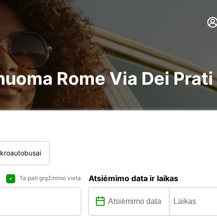
e nuoma Rome Via Dei Prati 
ikroautobusai
Atsiėmimo data ir laikas
Ta pati grąžinimo vieta