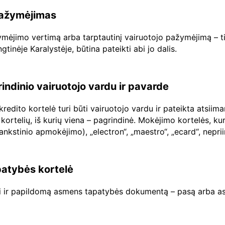
 pažymėjimas
ažymėjimo vertimą arba tarptautinį vairuotojo pažymėjimą – ti
inėje Karalystėje, būtina pateikti abi jo dalis.
rindinio vairuotojo vardu ir pavarde
edito kortelė turi būti vairuotojo vardu ir pateikta atsiim
kortelių, iš kurių viena – pagrindinė. Mokėjimo kortelės, ku
šankstinio apmokėjimo), „electron“, „maestro“, „ecard“, nep
atybės kortelė
ti ir papildomą asmens tapatybės dokumentą – pasą arba as