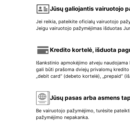
Jūsų galiojantis vairuotojo
Jei reikia, pateikite oficialų vairuotojo p
Jeigu vairuotojo pažymėjimas išduotas Jungt
Kredito kortelė, išduota pag
Išankstinio apmokėjimo atveju naudojama kr
gali būti prašoma dviejų privalomų kredito 
„debit card“ (debeto kortelė), „prepaid“ (i
Jūsų pasas arba asmens tap
Be vairuotojo pažymėjimo, turėsite pateik
pažymėjimo nepakanka.