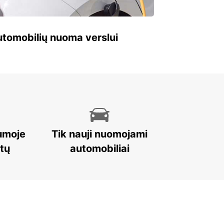
 automobilių nuoma verslui
umoje
Tik nauji nuomojami
stų
automobiliai