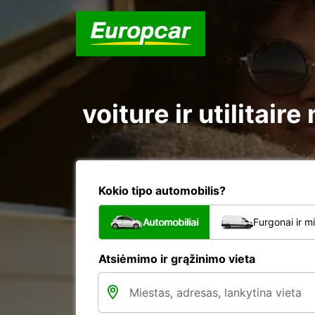
voiture ir utilitai
Kokio tipo automobilis?
Automobiliai
Furgonai ir m
Atsiėmimo ir grąžinimo vieta