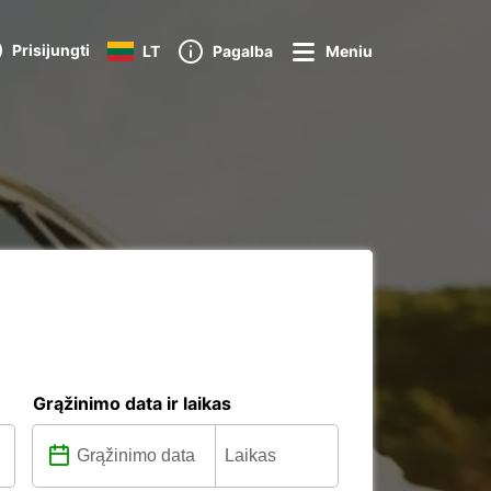
Prisijungti
LT
Pagalba
Meniu
Grąžinimo data ir laikas