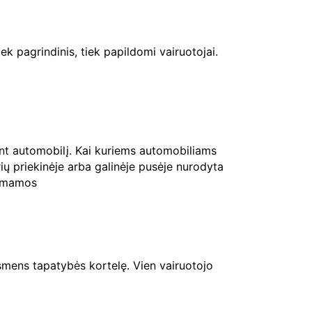
ek pagrindinis, tiek papildomi vairuotojai.
ant automobilį. Kai kuriems automobiliams
rių priekinėje arba galinėje pusėje nurodyta
riimamos
mens tapatybės kortelę. Vien vairuotojo