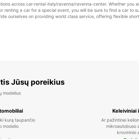
tions across car-rental-italy/ravenna/ravenna-center. Whether you are 
or renting a car for a special event, you will be sure to find a car t
ide ourselves on providing world class service, offering flexible short
tis Jūsų poreikius
ų modelius
tomobiliai
Keleiviniai 
ki kurą taupančio
Ar pažintinei kelion
o modelio
mikroautobuso a
krovininio 