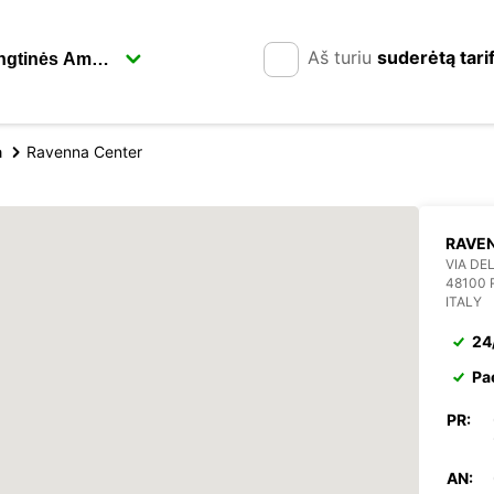
Aš turiu
suderėtą tari
a
Ravenna Center
RAVE
VIA DEL
48100
ITALY
24
Pa
PR:
AN: