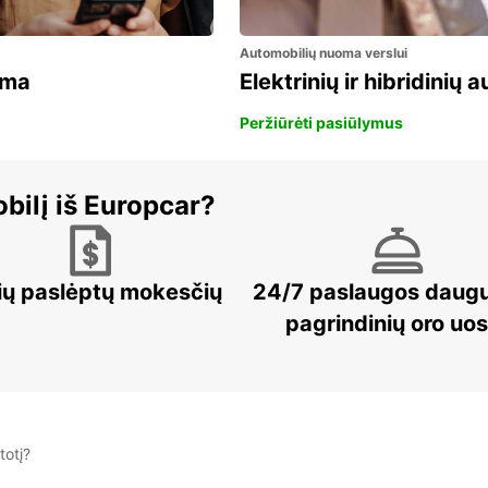
Automobilių nuoma verslui
ama
Elektrinių ir hibridinių
Peržiūrėti pasiūlymus
bilį iš Europcar?
ių paslėptų mokesčių
24/7 paslaugos daug
pagrindinių oro uo
totį?