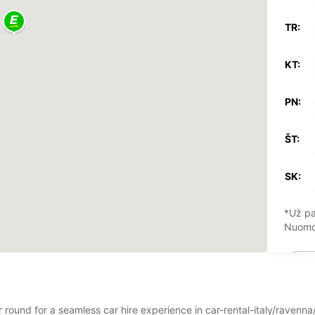
TR:
KT:
PN:
ŠT:
SK:
*Už pa
Nuomos
ar round for a seamless car hire experience in car-rental-italy/raven