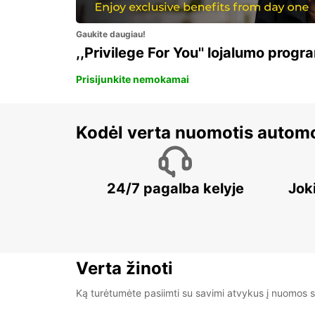
Gaukite daugiau!
,,Privilege For You'' lojalumo progr
Prisijunkite nemokamai
Kodėl verta nuomotis automo
24/7 pagalba kelyje
Jok
Verta žinoti
Ką turėtumėte pasiimti su savimi atvykus į nuomos s