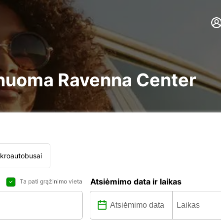
re nuoma Ravenna Center
ikroautobusai
Atsiėmimo data ir laikas
Ta pati grąžinimo vieta