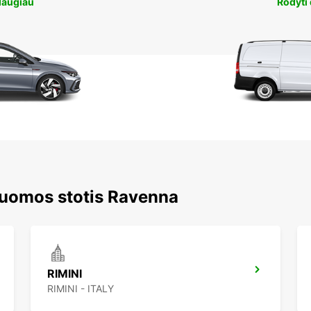
daugiau
Rodyti
nuomos stotis Ravenna
RIMINI
RIMINI - ITALY