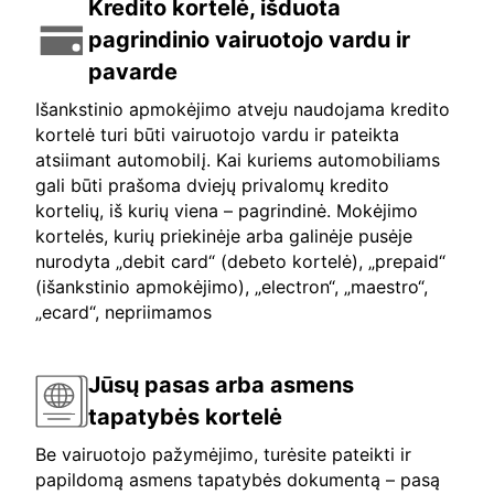
Kredito kortelė, išduota
pagrindinio vairuotojo vardu ir
pavarde
Išankstinio apmokėjimo atveju naudojama kredito
kortelė turi būti vairuotojo vardu ir pateikta
atsiimant automobilį. Kai kuriems automobiliams
gali būti prašoma dviejų privalomų kredito
kortelių, iš kurių viena – pagrindinė. Mokėjimo
kortelės, kurių priekinėje arba galinėje pusėje
nurodyta „debit card“ (debeto kortelė), „prepaid“
(išankstinio apmokėjimo), „electron“, „maestro“,
„ecard“, nepriimamos
Jūsų pasas arba asmens
tapatybės kortelė
Be vairuotojo pažymėjimo, turėsite pateikti ir
papildomą asmens tapatybės dokumentą – pasą