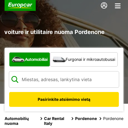
voiture ir utilitaire nuoma Pordenone
Kokio tipo automobilis?
Automobiliai
Furgonai ir mikroautobusai
Pasirinkite atsiėmimo vietą
Automobilių
Car Rental
Pordenone
Pordenone
nuoma
Italy