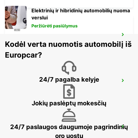
Elektrinių ir hibridinių automobilių nuoma
verslui
Peržiūrėti pasiūlymus
MESTRE
Kodėl verta nuomotis automobilį iš
VENEZIA - ITALY
Europcar?
24/7 pagalba kelyje
VENICE
VENEZIA - ITALY
Jokių paslėptų mokesčių
24/7 paslaugos daugumoje pagrindinių
TRIESTE AIRPORT
RONCHI DEI LEGIONARI - ITALY
oro uostų