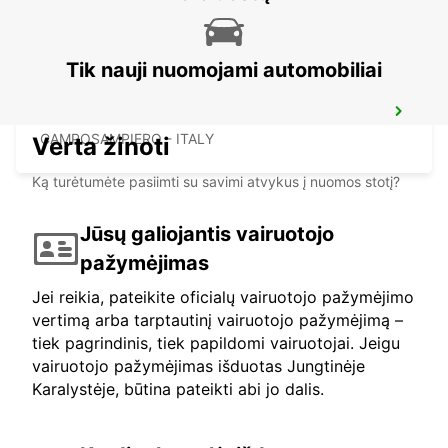
Tik nauji nuomojami automobiliai
CAMPOSAMPIERO
CAMPOSAMPIERO - ITALY
Verta žinoti
Ką turėtumėte pasiimti su savimi atvykus į nuomos stotį?
Jūsų galiojantis vairuotojo
pažymėjimas
Jei reikia, pateikite oficialų vairuotojo pažymėjimo
vertimą arba tarptautinį vairuotojo pažymėjimą –
tiek pagrindinis, tiek papildomi vairuotojai. Jeigu
vairuotojo pažymėjimas išduotas Jungtinėje
Karalystėje, būtina pateikti abi jo dalis.