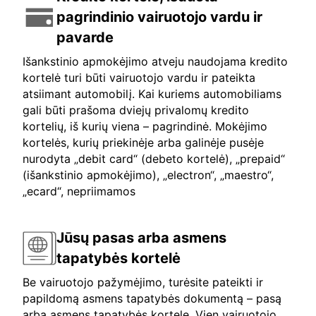
pagrindinio vairuotojo vardu ir
pavarde
Išankstinio apmokėjimo atveju naudojama kredito
kortelė turi būti vairuotojo vardu ir pateikta
atsiimant automobilį. Kai kuriems automobiliams
gali būti prašoma dviejų privalomų kredito
kortelių, iš kurių viena – pagrindinė. Mokėjimo
kortelės, kurių priekinėje arba galinėje pusėje
nurodyta „debit card“ (debeto kortelė), „prepaid“
(išankstinio apmokėjimo), „electron“, „maestro“,
„ecard“, nepriimamos
Jūsų pasas arba asmens
tapatybės kortelė
Be vairuotojo pažymėjimo, turėsite pateikti ir
papildomą asmens tapatybės dokumentą – pasą
arba asmens tapatybės kortelę. Vien vairuotojo