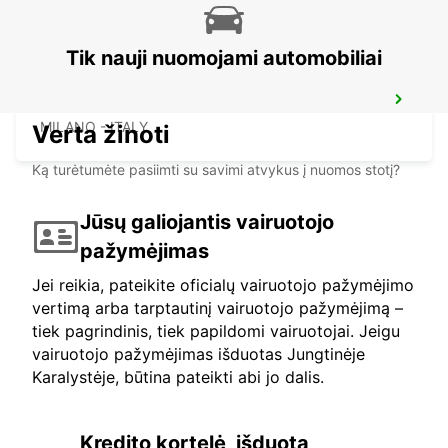
Tik nauji nuomojami automobiliai
MILAN VIALE ESPINASSE
MILANO - ITALY
Verta žinoti
Ką turėtumėte pasiimti su savimi atvykus į nuomos stotį?
Jūsų galiojantis vairuotojo
pažymėjimas
Jei reikia, pateikite oficialų vairuotojo pažymėjimo
vertimą arba tarptautinį vairuotojo pažymėjimą –
tiek pagrindinis, tiek papildomi vairuotojai. Jeigu
vairuotojo pažymėjimas išduotas Jungtinėje
Karalystėje, būtina pateikti abi jo dalis.
Kredito kortelė, išduota