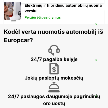
Elektrinių ir hibridinių automobilių nuoma
verslui
Peržiūrėti pasiūlymus
LODI
Kodėl verta nuomotis automobilį iš
LODI - ITALY
Europcar?
24/7 pagalba kelyje
MILAN VIA GALVANI
MILANO - ITALY
Jokių paslėptų mokesčių
24/7 paslaugos daugumoje pagrindinių
MILAN VIALE UMBRIA
MILANO - ITALY
oro uostų