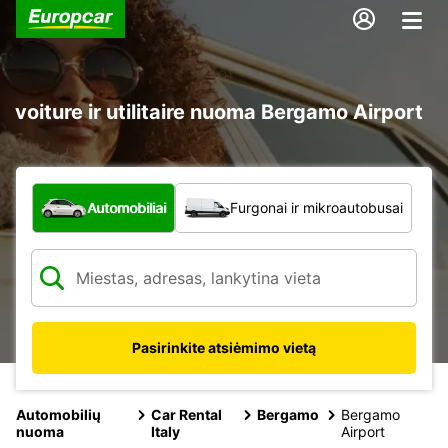
voiture ir utilitaire nuoma Bergamo Airport
Kokio tipo automobilis?
Automobiliai
Furgonai ir mikroautobusai
Pasirinkite atsiėmimo vietą
Automobilių
Car Rental
Bergamo
Bergamo
nuoma
Italy
Airport