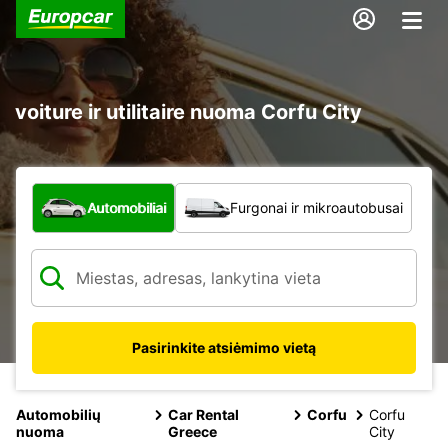
voiture ir utilitaire nuoma Corfu City
Kokio tipo automobilis?
Automobiliai
Furgonai ir mikroautobusai
Pasirinkite atsiėmimo vietą
Automobilių
Car Rental
Corfu
Corfu
nuoma
Greece
City