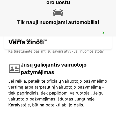
KEFALONIA - GREECE
oro uostų
Tik nauji nuomojami automobiliai
OHRID ST PAUL THE APOSTLE AIRPORT
OHRID - MACEDONIA
Verta žinoti
Ką turėtumėte pasiimti su savimi atvykus į nuomos stotį?
Jūsų galiojantis vairuotojo
pažymėjimas
Jei reikia, pateikite oficialų vairuotojo pažymėjimo
vertimą arba tarptautinį vairuotojo pažymėjimą –
tiek pagrindinis, tiek papildomi vairuotojai. Jeigu
vairuotojo pažymėjimas išduotas Jungtinėje
Karalystėje, būtina pateikti abi jo dalis.