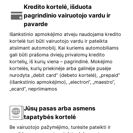
Kredito kortelė, išduota
pagrindinio vairuotojo vardu ir
pavarde
Išankstinio apmokėjimo atveju naudojama kredito
kortelė turi būti vairuotojo vardu ir pateikta
atsiimant automobilį. Kai kuriems automobiliams
gali būti prašoma dviejų privalomų kredito
kortelių, iš kurių viena – pagrindinė. Mokėjimo
kortelės, kurių priekinėje arba galinėje pusėje
nurodyta „debit card“ (debeto kortelė), „prepaid“
(išankstinio apmokėjimo), „electron“, „maestro“,
„ecard“, nepriimamos
Jūsų pasas arba asmens
tapatybės kortelė
Be vairuotojo pažymėjimo, turėsite pateikti ir