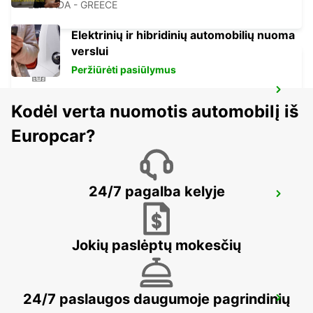
LEFKADA - GREECE
Elektrinių ir hibridinių automobilių nuoma
verslui
Peržiūrėti pasiūlymus
LECCE
Kodėl verta nuomotis automobilį iš
LECCE - ITALY
Europcar?
24/7 pagalba kelyje
OHRID METROPOL LAKE RESORT
OHRID - MACEDONIA
Jokių paslėptų mokesčių
24/7 paslaugos daugumoje pagrindinių
KEFALONIA AIRPORT