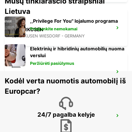
Mūsų tinklaraščio straipsniai
Lietuva
,,Privilege For You'' lojalumo programa
Prisijunkite nemokamai
LEVERKUSEN
LEVERKUSEN WIESDORF - GERMANY
Elektrinių ir hibridinių automobilių nuoma
verslui
Peržiūrėti pasiūlymus
DUSSELDORF MAIN STATION
Kodėl verta nuomotis automobilį iš
DUESSELDORF - GERMANY
Europcar?
24/7 pagalba kelyje
DUSSELDORF CITY
DUESSELDORF - GERMANY