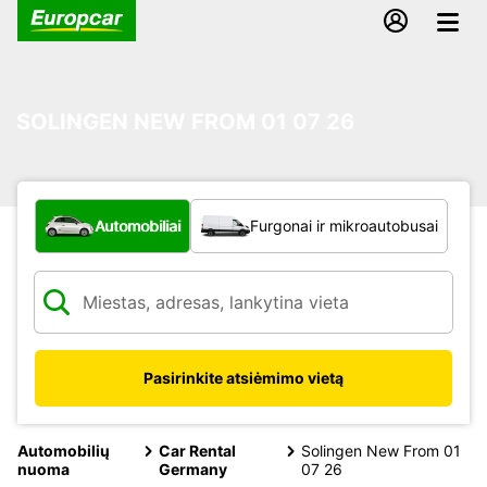
SOLINGEN NEW FROM 01 07 26
Kokio tipo automobilis?
Automobiliai
Furgonai ir mikroautobusai
Pasirinkite atsiėmimo vietą
Automobilių
Car Rental
Solingen New From 01
nuoma
Germany
07 26