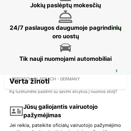
Jokių paslėptų mokesčių
24/7 paslaugos daugumoje pagrindinių
RATINGEN
RATINGEN - GERMANY
oro uostų
Tik nauji nuomojami automobiliai
BERGISCH GLADBACH
BERGISCH-GLADBACH - GERMANY
Verta žinoti
Ką turėtumėte pasiimti su savimi atvykus į nuomos stotį?
Jūsų galiojantis vairuotojo
pažymėjimas
Jei reikia, pateikite oficialų vairuotojo pažymėjimo