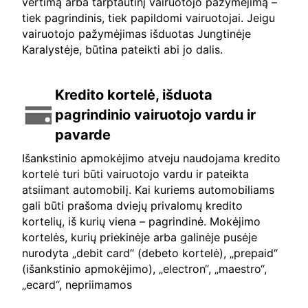
vertimą arba tarptautinį vairuotojo pažymėjimą –
tiek pagrindinis, tiek papildomi vairuotojai. Jeigu
vairuotojo pažymėjimas išduotas Jungtinėje
Karalystėje, būtina pateikti abi jo dalis.
Kredito kortelė, išduota
pagrindinio vairuotojo vardu ir
pavarde
Išankstinio apmokėjimo atveju naudojama kredito
kortelė turi būti vairuotojo vardu ir pateikta
atsiimant automobilį. Kai kuriems automobiliams
gali būti prašoma dviejų privalomų kredito
kortelių, iš kurių viena – pagrindinė. Mokėjimo
kortelės, kurių priekinėje arba galinėje pusėje
nurodyta „debit card“ (debeto kortelė), „prepaid“
(išankstinio apmokėjimo), „electron“, „maestro“,
„ecard“, nepriimamos