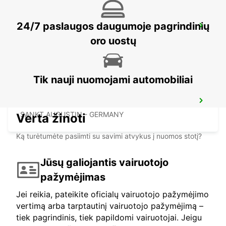
24/7 paslaugos daugumoje pagrindinių
GIESSEN
GIESSEN - GERMANY
oro uostų
Tik nauji nuomojami automobiliai
SANKT AUGUSTIN
SANKT AUGUSTIN - GERMANY
Verta žinoti
Ką turėtumėte pasiimti su savimi atvykus į nuomos stotį?
Jūsų galiojantis vairuotojo
pažymėjimas
Jei reikia, pateikite oficialų vairuotojo pažymėjimo
vertimą arba tarptautinį vairuotojo pažymėjimą –
tiek pagrindinis, tiek papildomi vairuotojai. Jeigu