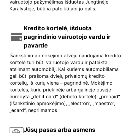
vairuotojo pažymėjimas išduotas Jungtinėje
Karalystėje, būtina pateikti abi jo dalis.
Kredito kortelė, išduota
pagrindinio vairuotojo vardu ir
pavarde
Išankstinio apmokėjimo atveju naudojama kredito
kortelė turi būti vairuotojo vardu ir pateikta
atsiimant automobilį. Kai kuriems automobiliams
gali būti prašoma dviejų privalomų kredito
kortelių, iš kurių viena – pagrindinė. Mokėjimo
kortelės, kurių priekinėje arba galinėje pusėje
nurodyta „debit card“ (debeto kortelė), „prepaid“
(išankstinio apmokėjimo), „electron“, „maestro“,
„ecard“, nepriimamos
Jūsų pasas arba asmens