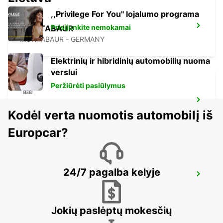
,,Privilege For You'' lojalumo programa
Prisijunkite nemokamai
MONTABAUR
MONTABAUR - GERMANY
Elektrinių ir hibridinių automobilių nuoma
verslui
Peržiūrėti pasiūlymus
MARBURG
Kodėl verta nuomotis automobilį iš
MARBURG - GERMANY
Europcar?
24/7 pagalba kelyje
DIEZ
DIEZ/LAHN - GERMANY
Jokių paslėptų mokesčių