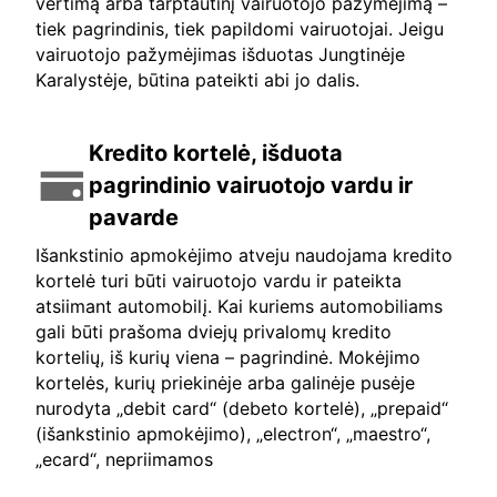
vertimą arba tarptautinį vairuotojo pažymėjimą –
tiek pagrindinis, tiek papildomi vairuotojai. Jeigu
vairuotojo pažymėjimas išduotas Jungtinėje
Karalystėje, būtina pateikti abi jo dalis.
Kredito kortelė, išduota
pagrindinio vairuotojo vardu ir
pavarde
Išankstinio apmokėjimo atveju naudojama kredito
kortelė turi būti vairuotojo vardu ir pateikta
atsiimant automobilį. Kai kuriems automobiliams
gali būti prašoma dviejų privalomų kredito
kortelių, iš kurių viena – pagrindinė. Mokėjimo
kortelės, kurių priekinėje arba galinėje pusėje
nurodyta „debit card“ (debeto kortelė), „prepaid“
(išankstinio apmokėjimo), „electron“, „maestro“,
„ecard“, nepriimamos