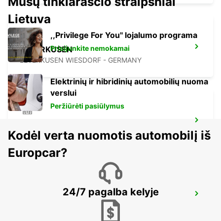
Mūsų tinklaraščio straipsniai
Lietuva
,,Privilege For You'' lojalumo programa
Prisijunkite nemokamai
LEVERKUSEN
LEVERKUSEN WIESDORF - GERMANY
Elektrinių ir hibridinių automobilių nuoma
verslui
Peržiūrėti pasiūlymus
BERGISCH GLADBACH
Kodėl verta nuomotis automobilį iš
BERGISCH-GLADBACH - GERMANY
Europcar?
24/7 pagalba kelyje
COLOGNE HOLWEIDE
KOELN - GERMANY