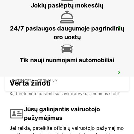
Jokių paslėptų mokesčių
24/7 paslaugos daugumoje pagrindinių
HAGEN
HAGEN - GERMANY
oro uostų
Tik nauji nuomojami automobiliai
RATINGEN
RATINGEN - GERMANY
Verta žinoti
Ką turėtumėte pasiimti su savimi atvykus į nuomos stotį?
Jūsų galiojantis vairuotojo
pažymėjimas
Jei reikia, pateikite oficialų vairuotojo pažymėjimo