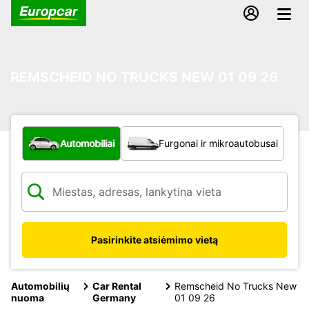
REMSCHEID NO TRUCKS NEW 01 09 26
Kokio tipo automobilis?
Automobiliai
Furgonai ir mikroautobusai
Pasirinkite atsiėmimo vietą
Automobilių
Car Rental
Remscheid No Trucks New
nuoma
Germany
01 09 26