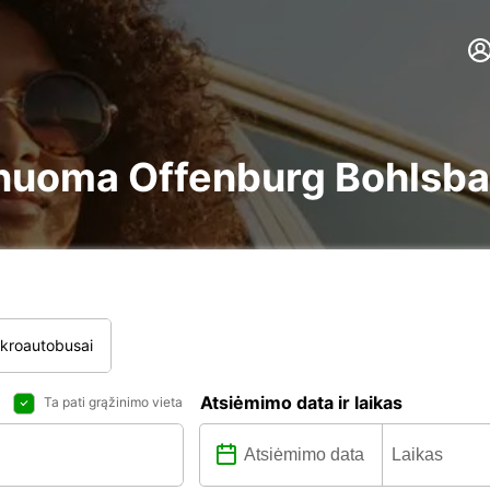
ire nuoma Offenburg Bohlsb
ikroautobusai
Atsiėmimo data ir laikas
Ta pati grąžinimo vieta