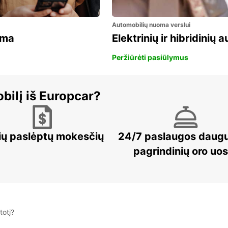
Automobilių nuoma verslui
ama
Elektrinių ir hibridinių
Peržiūrėti pasiūlymus
bilį iš Europcar?
ių paslėptų mokesčių
24/7 paslaugos daug
pagrindinių oro uo
totį?