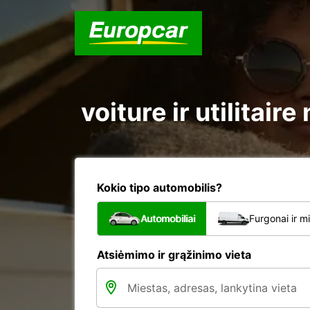
voiture ir utilita
Kokio tipo automobilis?
Automobiliai
Furgonai ir m
Atsiėmimo ir grąžinimo vieta