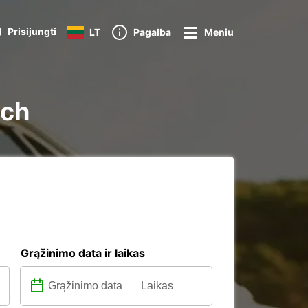
Prisijungti
LT
Pagalba
Meniu
ach
Grąžinimo data ir laikas