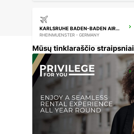
KARLSRUHE BADEN-BADEN AIRPORT
RHEINMUENSTER - GERMANY
Mūsų tinklaraščio straipsniai
RASTATT MERCEDES-BENZ FORUM (DROP-OFF ONLY)
RASTATT - GERMANY