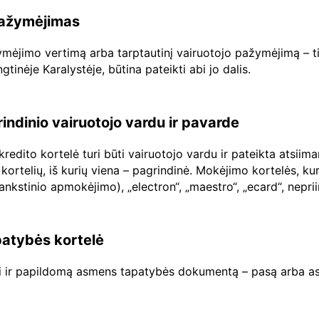
 pažymėjimas
ažymėjimo vertimą arba tarptautinį vairuotojo pažymėjimą – ti
inėje Karalystėje, būtina pateikti abi jo dalis.
rindinio vairuotojo vardu ir pavarde
edito kortelė turi būti vairuotojo vardu ir pateikta atsiim
kortelių, iš kurių viena – pagrindinė. Mokėjimo kortelės, ku
šankstinio apmokėjimo), „electron“, „maestro“, „ecard“, nep
atybės kortelė
ti ir papildomą asmens tapatybės dokumentą – pasą arba as