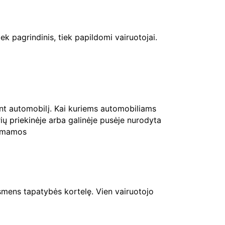
ek pagrindinis, tiek papildomi vairuotojai.
ant automobilį. Kai kuriems automobiliams
rių priekinėje arba galinėje pusėje nurodyta
riimamos
mens tapatybės kortelę. Vien vairuotojo