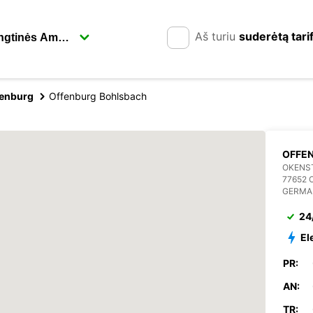
Aš turiu
suderėtą tari
fenburg
Offenburg Bohlsbach
OFFE
OKENST
77652
GERMA
24
El
PR:
AN:
TR: