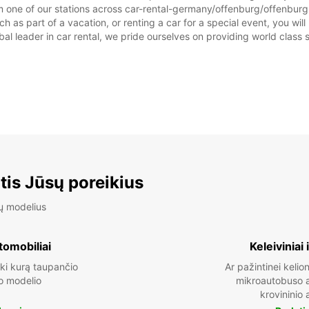
m one of our stations across car-rental-germany/offenburg/offenburg
as part of a vacation, or renting a car for a special event, you will 
 leader in car rental, we pride ourselves on providing world class se
tis Jūsų poreikius
ų modelius
tomobiliai
Keleiviniai 
ki kurą taupančio
Ar pažintinei kelion
o modelio
mikroautobuso a
krovininio 