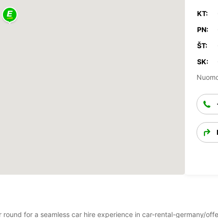
KT:
PN:
ŠT:
SK:
Nuomos
ear round for a seamless car hire experience in car-rental-germany/o