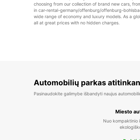
choosing from our collection of brand new cars, fro
in car-rental-germany/offenburg/offenburg-bohlsbach 
wide range of economy and luxury models. As a global
all at great prices with no hidden charges.
Automobilių parkas atitinkan
Pasinaudokite galimybe išbandyti naujus automobili
Miesto au
Nuo kompaktinio i
ekologišk