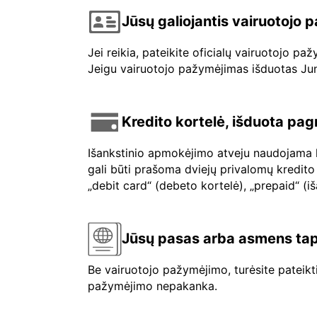
Jūsų galiojantis vairuotojo
Jei reikia, pateikite oficialų vairuotojo p
Jeigu vairuotojo pažymėjimas išduotas Jungt
Kredito kortelė, išduota pag
Išankstinio apmokėjimo atveju naudojama kr
gali būti prašoma dviejų privalomų kredito 
„debit card“ (debeto kortelė), „prepaid“ (i
Jūsų pasas arba asmens tap
Be vairuotojo pažymėjimo, turėsite pateik
pažymėjimo nepakanka.