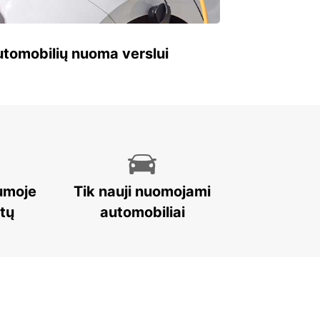
 automobilių nuoma verslui
umoje
Tik nauji nuomojami
stų
automobiliai