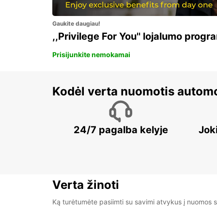
Gaukite daugiau!
,,Privilege For You'' lojalumo progr
Prisijunkite nemokamai
Kodėl verta nuomotis automo
24/7 pagalba kelyje
Jok
Verta žinoti
Ką turėtumėte pasiimti su savimi atvykus į nuomos s