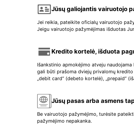
Jūsų galiojantis vairuotojo
Jei reikia, pateikite oficialų vairuotojo p
Jeigu vairuotojo pažymėjimas išduotas Jungt
Kredito kortelė, išduota pag
Išankstinio apmokėjimo atveju naudojama kr
gali būti prašoma dviejų privalomų kredito 
„debit card“ (debeto kortelė), „prepaid“ (i
Jūsų pasas arba asmens tap
Be vairuotojo pažymėjimo, turėsite pateik
pažymėjimo nepakanka.