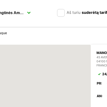
Aš turiu
suderėtą tari
sque
MANO
45 AV
04100
FRANC
24
PR:
AN: