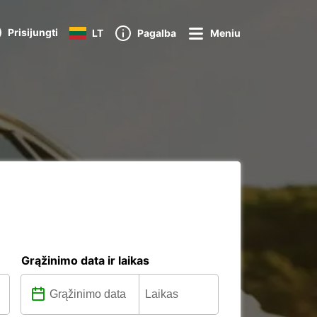
Prisijungti
LT
Pagalba
Meniu
Grąžinimo data ir laikas