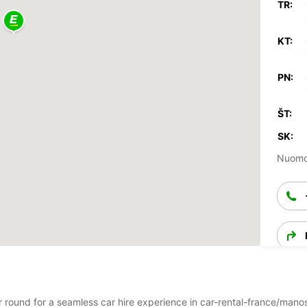
TR:
KT:
PN:
ŠT:
SK:
Nuomos
ear round for a seamless car hire experience in car-rental-france/m