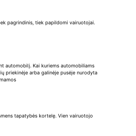
ek pagrindinis, tiek papildomi vairuotojai.
ant automobilį. Kai kuriems automobiliams
rių priekinėje arba galinėje pusėje nurodyta
riimamos
mens tapatybės kortelę. Vien vairuotojo