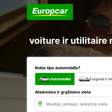
voiture ir utilita
Kokio tipo automobilis?
Automobiliai
Furgonai ir m
Atsiėmimo ir grąžinimo vieta