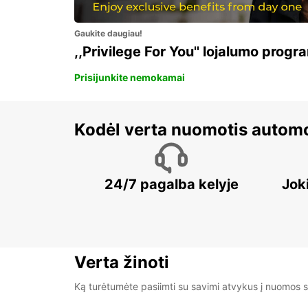
Gaukite daugiau!
,,Privilege For You'' lojalumo progr
Prisijunkite nemokamai
Kodėl verta nuomotis automo
24/7 pagalba kelyje
Jok
Verta žinoti
Ką turėtumėte pasiimti su savimi atvykus į nuomos s