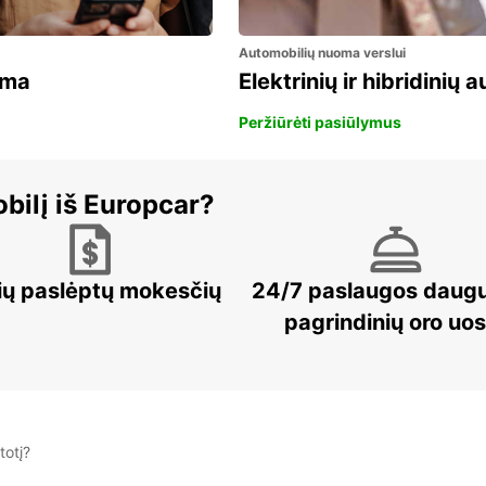
Automobilių nuoma verslui
ama
Elektrinių ir hibridinių
Peržiūrėti pasiūlymus
bilį iš Europcar?
ių paslėptų mokesčių
24/7 paslaugos daug
pagrindinių oro uo
totį?