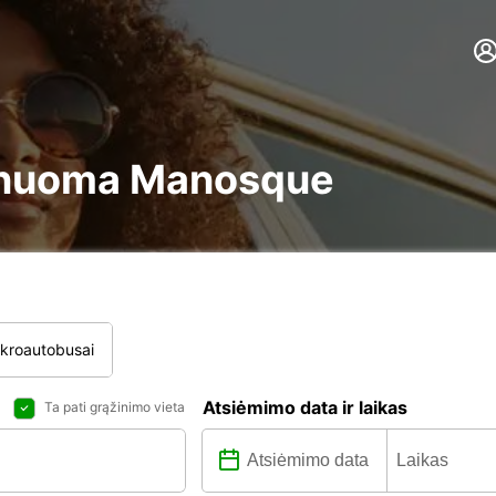
ire nuoma Manosque
ikroautobusai
Atsiėmimo data ir laikas
Ta pati grąžinimo vieta