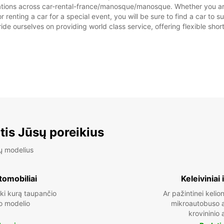
tations across car-rental-france/manosque/manosque. Whether you are l
renting a car for a special event, you will be sure to find a car to
ide ourselves on providing world class service, offering flexible short
tis Jūsų poreikius
ų modelius
tomobiliai
Keleiviniai 
ki kurą taupančio
Ar pažintinei kelion
o modelio
mikroautobuso a
krovininio 