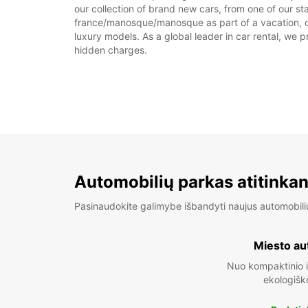
our collection of brand new cars, from one of our s
france/manosque/manosque as part of a vacation, or 
luxury models. As a global leader in car rental, we pr
hidden charges.
Automobilių parkas atitinkan
Pasinaudokite galimybe išbandyti naujus automobili
Miesto au
Nuo kompaktinio i
ekologišk