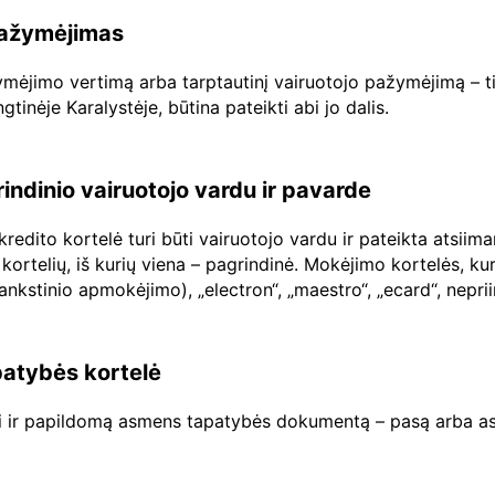
 pažymėjimas
ažymėjimo vertimą arba tarptautinį vairuotojo pažymėjimą – ti
inėje Karalystėje, būtina pateikti abi jo dalis.
rindinio vairuotojo vardu ir pavarde
edito kortelė turi būti vairuotojo vardu ir pateikta atsiim
kortelių, iš kurių viena – pagrindinė. Mokėjimo kortelės, ku
šankstinio apmokėjimo), „electron“, „maestro“, „ecard“, nep
atybės kortelė
ti ir papildomą asmens tapatybės dokumentą – pasą arba as