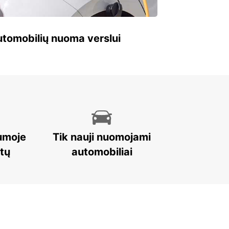
 automobilių nuoma verslui
umoje
Tik nauji nuomojami
stų
automobiliai