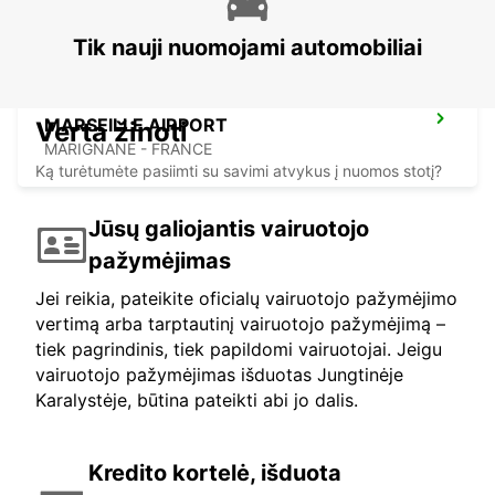
Tik nauji nuomojami automobiliai
MARSEILLE AIRPORT
Verta žinoti
MARIGNANE - FRANCE
Ką turėtumėte pasiimti su savimi atvykus į nuomos stotį?
Jūsų galiojantis vairuotojo
pažymėjimas
Jei reikia, pateikite oficialų vairuotojo pažymėjimo
vertimą arba tarptautinį vairuotojo pažymėjimą –
tiek pagrindinis, tiek papildomi vairuotojai. Jeigu
vairuotojo pažymėjimas išduotas Jungtinėje
Karalystėje, būtina pateikti abi jo dalis.
Kredito kortelė, išduota