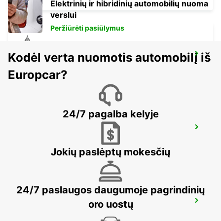
Elektrinių ir hibridinių automobilių nuoma
verslui
Peržiūrėti pasiūlymus
Kodėl verta nuomotis automobilį iš
SALON-DE-PROVENCE
SALON DE PROVENCE - FRANCE
Europcar?
24/7 pagalba kelyje
PIERRELATTE
PIERRELATTE - FRANCE
Jokių paslėptų mokesčių
24/7 paslaugos daugumoje pagrindinių
MARTIGUES PORT-DE-BOUC
oro uostų
PORT DE BOUC - FRANCE