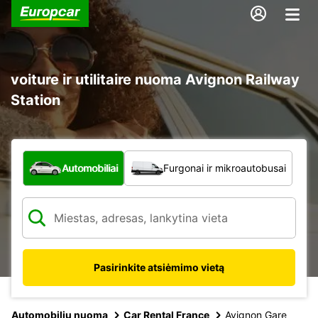
voiture ir utilitaire nuoma Avignon Railway
Station
Kokio tipo automobilis?
Automobiliai
Furgonai ir mikroautobusai
Pasirinkite atsiėmimo vietą
Automobilių nuoma
Car Rental France
Avignon Gare