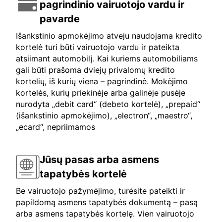
pagrindinio vairuotojo vardu ir
pavarde
Išankstinio apmokėjimo atveju naudojama kredito
kortelė turi būti vairuotojo vardu ir pateikta
atsiimant automobilį. Kai kuriems automobiliams
gali būti prašoma dviejų privalomų kredito
kortelių, iš kurių viena – pagrindinė. Mokėjimo
kortelės, kurių priekinėje arba galinėje pusėje
nurodyta „debit card“ (debeto kortelė), „prepaid“
(išankstinio apmokėjimo), „electron“, „maestro“,
„ecard“, nepriimamos
Jūsų pasas arba asmens
tapatybės kortelė
Be vairuotojo pažymėjimo, turėsite pateikti ir
papildomą asmens tapatybės dokumentą – pasą
arba asmens tapatybės kortelę. Vien vairuotojo