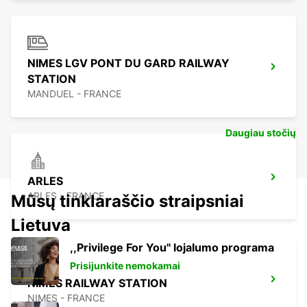
NIMES LGV PONT DU GARD RAILWAY
STATION
MANDUEL - FRANCE
Daugiau stočių
ARLES
ARLES - FRANCE
Mūsų tinklaraščio straipsniai
Lietuva
,,Privilege For You'' lojalumo programa
Prisijunkite nemokamai
NIMES RAILWAY STATION
NIMES - FRANCE