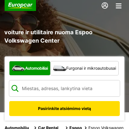
voiture ir utilitaire nuoma Espoo
Volkswagen Center
Kokio tipo automobilis?
Automobiliai
Furgonai ir mikroautobusai
Pasirinkite atsiėmimo vietą
Automobilių
Car Rental
Espoo
Espoo Volkswagen