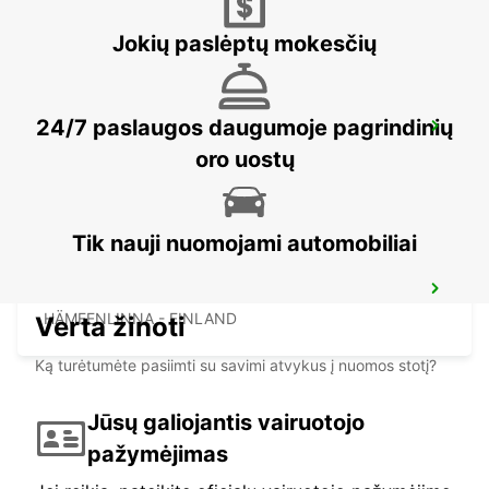
Jokių paslėptų mokesčių
24/7 paslaugos daugumoje pagrindinių
TALLINN CITY
TALLINN - ESTONIA
oro uostų
Tik nauji nuomojami automobiliai
HAMEENLINNA CITY
HÄMEENLINNA - FINLAND
Verta žinoti
Ką turėtumėte pasiimti su savimi atvykus į nuomos stotį?
Jūsų galiojantis vairuotojo
pažymėjimas