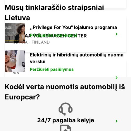
Mūsų tinklaraščio straipsniai
Lietuva
,,Privilege For You'' lojalumo programa
Prisijunkite nemokamai
VANTAA VOLKSWAGEN CENTER
VANTAA - FINLAND
Elektrinių ir hibridinių automobilių nuoma
verslui
Peržiūrėti pasiūlymus
HELSINKI INTERNATIONAL AIRPORT
Kodėl verta nuomotis automobilį iš
VANTAA - FINLAND
Europcar?
24/7 pagalba kelyje
TALLINN AIRPORT
TALLINN - ESTONIA