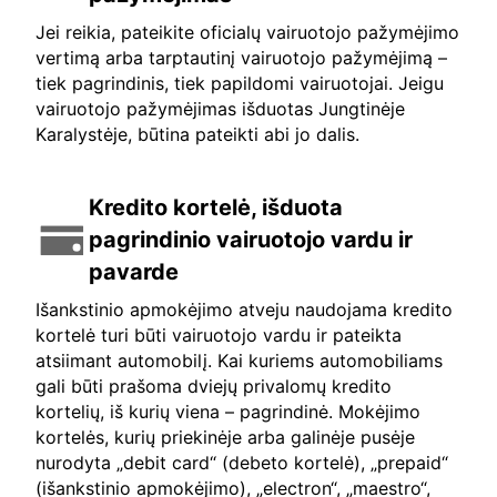
Jei reikia, pateikite oficialų vairuotojo pažymėjimo
vertimą arba tarptautinį vairuotojo pažymėjimą –
tiek pagrindinis, tiek papildomi vairuotojai. Jeigu
vairuotojo pažymėjimas išduotas Jungtinėje
Karalystėje, būtina pateikti abi jo dalis.
Kredito kortelė, išduota
pagrindinio vairuotojo vardu ir
pavarde
Išankstinio apmokėjimo atveju naudojama kredito
kortelė turi būti vairuotojo vardu ir pateikta
atsiimant automobilį. Kai kuriems automobiliams
gali būti prašoma dviejų privalomų kredito
kortelių, iš kurių viena – pagrindinė. Mokėjimo
kortelės, kurių priekinėje arba galinėje pusėje
nurodyta „debit card“ (debeto kortelė), „prepaid“
(išankstinio apmokėjimo), „electron“, „maestro“,