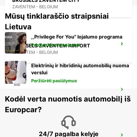
BRUSSELS ZAVENTEM CITY
ZAVENTEM - BELGIUM
Mūsų tinklaraščio straipsniai
Lietuva
,,Privilege For You'' lojalumo programa
Prisijunkite nemokamai
BRUSSELS ZAVENTEM AIRPORT
ZAVENTEM - BELGIUM
Elektrinių ir hibridinių automobilių nuoma
verslui
Peržiūrėti pasiūlymus
STOLBERG
Kodėl verta nuomotis automobilį iš
STOLBERG - GERMANY
Europcar?
24/7 pagalba kelyje
ERKELENZ