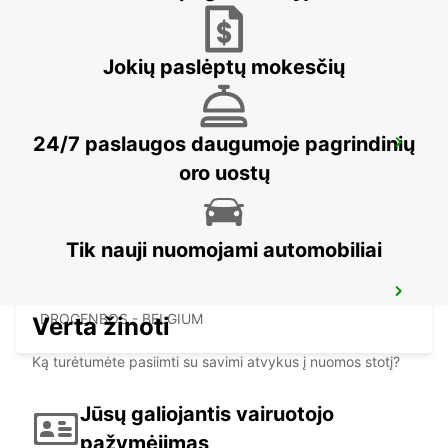
ERKELENZ - GERMANY
Jokių paslėptų mokesčių
24/7 paslaugos daugumoje pagrindinių
BRUSSELS MIDI TRAIN STATION
BRUXELLES - BELGIUM
oro uostų
Tik nauji nuomojami automobiliai
BRUSSELS ANDERLECHT
DROGENBOS - BELGIUM
Verta žinoti
Ką turėtumėte pasiimti su savimi atvykus į nuomos stotį?
Jūsų galiojantis vairuotojo
pažymėjimas