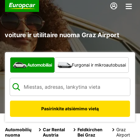
voiture ir utilitaire nuoma Graz Airport
Kokio tipo automobilis?
Automobiliai
Furgonai ir mikroautobusai
Pasirinkite atsiėmimo vietą
Automobilių
Car Rental
Feldkirchen
Graz
nuoma
Austria
Bei Graz
Airport