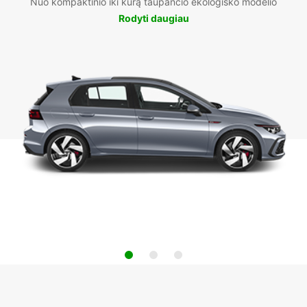
Nuo kompaktinio iki kurą taupančio ekologiško modelio
Rodyti daugiau