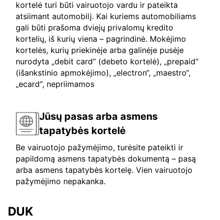
kortelė turi būti vairuotojo vardu ir pateikta
atsiimant automobilį. Kai kuriems automobiliams
gali būti prašoma dviejų privalomų kredito
kortelių, iš kurių viena – pagrindinė. Mokėjimo
kortelės, kurių priekinėje arba galinėje pusėje
nurodyta „debit card“ (debeto kortelė), „prepaid“
(išankstinio apmokėjimo), „electron“, „maestro“,
„ecard“, nepriimamos
Jūsų pasas arba asmens
tapatybės kortelė
Be vairuotojo pažymėjimo, turėsite pateikti ir
papildomą asmens tapatybės dokumentą – pasą
arba asmens tapatybės kortelę. Vien vairuotojo
pažymėjimo nepakanka.
DUK