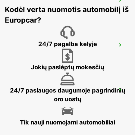
ZALAEGERSZEG
Kodėl verta nuomotis automobilį iš
ZALAEGERSZEG - HUNGARY
Europcar?
24/7 pagalba kelyje
LJUBLJANA AIRPORT
ZGORNJI BRNIK AERODROM - SLOVENIA
Jokių paslėptų mokesčių
24/7 paslaugos daugumoje pagrindinių
BLED
BLED - SLOVENIA
oro uostų
Tik nauji nuomojami automobiliai