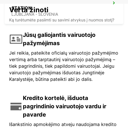
LJUBLJANA DOWNTOWN RAILWAY
STATION
Verta žinoti
LJUBLJANA - SLOVENIA
Ką turėtumėte pasiimti su savimi atvykus į nuomos stotį?
Jūsų galiojantis vairuotojo
pažymėjimas
Jei reikia, pateikite oficialų vairuotojo pažymėjimo
vertimą arba tarptautinį vairuotojo pažymėjimą –
tiek pagrindinis, tiek papildomi vairuotojai. Jeigu
vairuotojo pažymėjimas išduotas Jungtinėje
Karalystėje, būtina pateikti abi jo dalis.
Kredito kortelė, išduota
pagrindinio vairuotojo vardu ir
pavarde
Išankstinio apmokėjimo atveju naudojama kredito