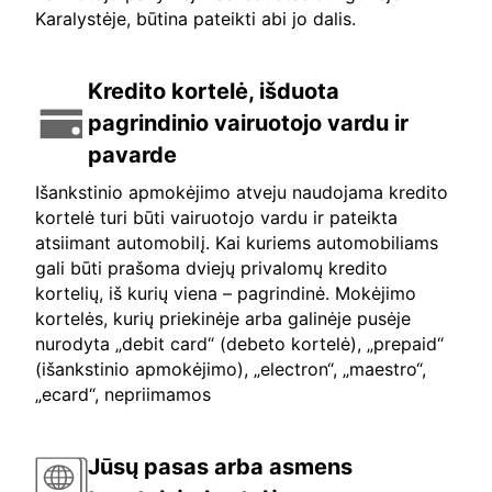
Karalystėje, būtina pateikti abi jo dalis.
Kredito kortelė, išduota
pagrindinio vairuotojo vardu ir
pavarde
Išankstinio apmokėjimo atveju naudojama kredito
kortelė turi būti vairuotojo vardu ir pateikta
atsiimant automobilį. Kai kuriems automobiliams
gali būti prašoma dviejų privalomų kredito
kortelių, iš kurių viena – pagrindinė. Mokėjimo
kortelės, kurių priekinėje arba galinėje pusėje
nurodyta „debit card“ (debeto kortelė), „prepaid“
(išankstinio apmokėjimo), „electron“, „maestro“,
„ecard“, nepriimamos
Jūsų pasas arba asmens