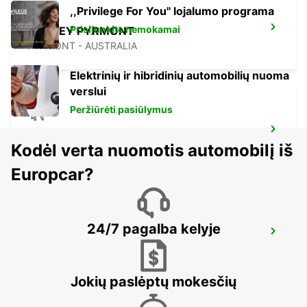
,,Privilege For You'' lojalumo programa
Prisijunkite nemokamai
SYDNEY PYRMONT
PYRMONT - AUSTRALIA
Elektrinių ir hibridinių automobilių nuoma
verslui
Peržiūrėti pasiūlymus
SYDNEY AIRPORT
Kodėl verta nuomotis automobilį iš
SYDNEY - AUSTRALIA
Europcar?
24/7 pagalba kelyje
SYDNEY CITY
SYDNEY - AUSTRALIA
Jokių paslėptų mokesčių