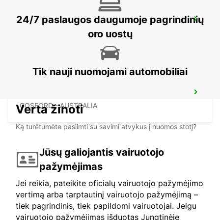
24/7 paslaugos daugumoje pagrindinių
SYDNEY WATERLOO
MASCOT - AUSTRALIA
oro uostų
Tik nauji nuomojami automobiliai
GOSFORD LISAROW
GOSFORD - AUSTRALIA
Verta žinoti
Ką turėtumėte pasiimti su savimi atvykus į nuomos stotį?
Jūsų galiojantis vairuotojo
pažymėjimas
Jei reikia, pateikite oficialų vairuotojo pažymėjimo
vertimą arba tarptautinį vairuotojo pažymėjimą –
tiek pagrindinis, tiek papildomi vairuotojai. Jeigu
vairuotojo pažymėjimas išduotas Jungtinėje