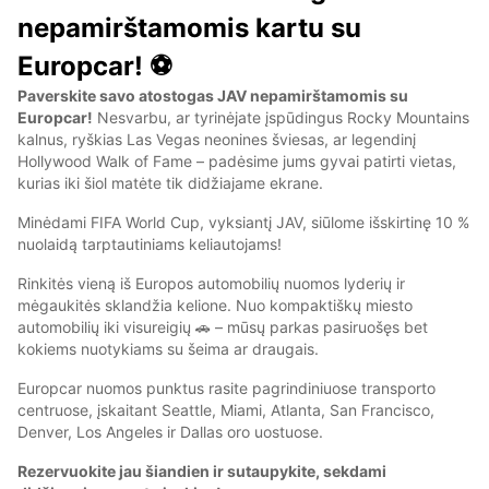
nepamirštamomis kartu su
Europcar! ⚽
Paverskite savo atostogas JAV nepamirštamomis su
Europcar!
Nesvarbu, ar tyrinėjate įspūdingus Rocky Mountains
kalnus, ryškias Las Vegas neonines šviesas, ar legendinį
Hollywood Walk of Fame – padėsime jums gyvai patirti vietas,
kurias iki šiol matėte tik didžiajame ekrane.
Minėdami FIFA World Cup, vyksiantį JAV, siūlome išskirtinę 10 %
nuolaidą tarptautiniams keliautojams!
Rinkitės vieną iš Europos automobilių nuomos lyderių ir
mėgaukitės sklandžia kelione. Nuo kompaktiškų miesto
automobilių iki visureigių 🚗 – mūsų parkas pasiruošęs bet
kokiems nuotykiams su šeima ar draugais.
Europcar nuomos punktus rasite pagrindiniuose transporto
centruose, įskaitant Seattle, Miami, Atlanta, San Francisco,
Denver, Los Angeles ir Dallas oro uostuose.
Rezervuokite jau šiandien ir sutaupykite, sekdami