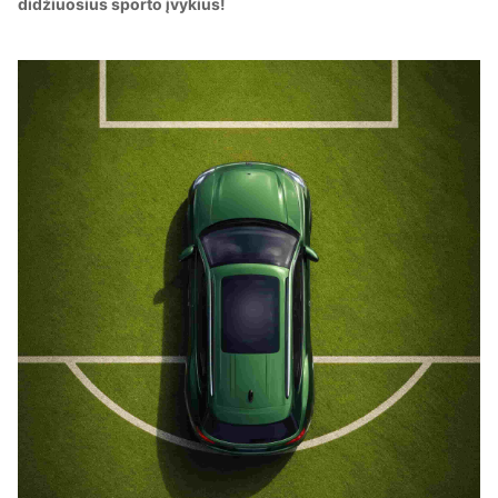
didžiuosius sporto įvykius!