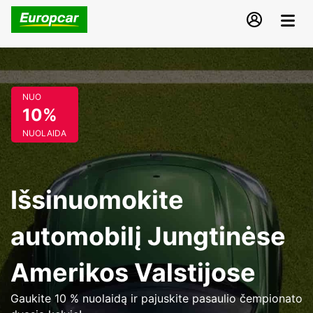
NUO
10%
NUOLAIDA
Išsinuomokite
automobilį Jungtinėse
Amerikos Valstijose
Gaukite 10 % nuolaidą ir pajuskite pasaulio čempionato