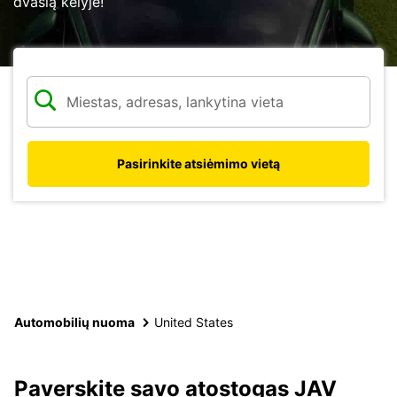
dvasią kelyje!
Pasirinkite atsiėmimo vietą
Automobilių nuoma
United States
Paverskite savo atostogas JAV