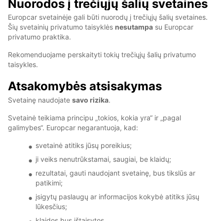
Nuorodos į trečiųjų šalių svetaines
Europcar svetainėje gali būti nuorodų į trečiųjų šalių svetaines.
Šių svetainių privatumo taisyklės
nesutampa
su Europcar
privatumo praktika.
Rekomenduojame perskaityti tokių trečiųjų šalių privatumo
taisykles.
Atsakomybės atsisakymas
Svetainę naudojate
savo rizika
.
Svetainė teikiama principu „tokios, kokia yra“ ir „pagal
galimybes“. Europcar negarantuoja, kad:
svetainė atitiks jūsų poreikius;
ji veiks nenutrūkstamai, saugiai, be klaidų;
rezultatai, gauti naudojant svetainę, bus tikslūs ar
patikimi;
įsigytų paslaugų ar informacijos kokybė atitiks jūsų
lūkesčius;
klaidos bus ištaisytos.