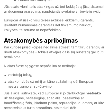
Jūs esate vienintelis atsakingas už bet kokią žalą jūsų sistemai
ar duomenų praradimą, naudojantis svetaine ar bevieliu ryšiu.
Europcar atsisako visų teisės aktuose leidžiamų garantijų,
įskaitant numanomas garantijas dėl tinkamumo naudoti,
kokybės, teisėtumo ar nepažeidimo.
Atsakomybės apribojimas
Kai kuriose jurisdikcijose negalima atmesti tam tikrų garantijų ar
riboti atsakomybės – tokiais atvejais dalis šių nuostatų gali būti
netaikoma.
Niekas šiose sąlygose nepašalina ar neriboja:
vartotojų teisių,
atsakomybės už mirtį ar kūno sužalojimą dėl Europcar
neatsargumo ar sukčiavimo.
Jūs aiškiai sutinkate, kad Europcar ir jo darbuotojai
neatsako
už tiesioginę, netiesioginę, specialią, pasekminę ar
baudžiamąją žalą, įskaitant pelno, reputacijos, duomenų ar kito
nematerialaus turto praradimą, atsiradusį dėl: