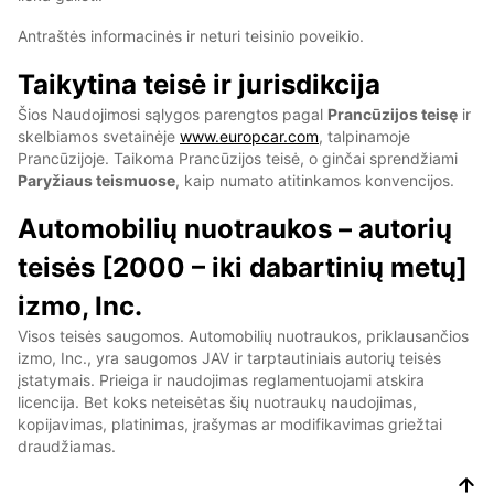
Antraštės informacinės ir neturi teisinio poveikio.
Taikytina teisė ir jurisdikcija
Šios Naudojimosi sąlygos parengtos pagal
Prancūzijos teisę
ir
skelbiamos svetainėje
www.europcar.com
, talpinamoje
Prancūzijoje. Taikoma Prancūzijos teisė, o ginčai sprendžiami
Paryžiaus teismuose
, kaip numato atitinkamos konvencijos.
Automobilių nuotraukos – autorių
teisės [2000 – iki dabartinių metų]
izmo, Inc.
Visos teisės saugomos. Automobilių nuotraukos, priklausančios
izmo, Inc., yra saugomos JAV ir tarptautiniais autorių teisės
įstatymais. Prieiga ir naudojimas reglamentuojami atskira
licencija. Bet koks neteisėtas šių nuotraukų naudojimas,
kopijavimas, platinimas, įrašymas ar modifikavimas griežtai
draudžiamas.