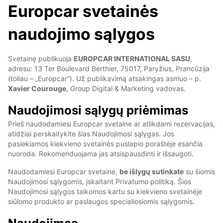
Europcar svetainės
naudojimo sąlygos
Svetainę publikuoja
EUROPCAR INTERNATIONAL SASU
,
adresu: 13 Ter Boulevard Berthier, 75017, Paryžius, Prancūzija
(toliau – „Europcar“). Už publikavimą atsakingas asmuo – p.
Xavier Courouge
, Group Digital & Marketing vadovas.
Naudojimosi sąlygų priėmimas
Prieš naudodamiesi Europcar svetaine ar atlikdami rezervacijas,
atidžiai perskaitykite šias Naudojimosi sąlygas. Jos
pasiekiamos kiekvieno svetainės puslapio poraštėje esančia
nuoroda. Rekomenduojama jas atsispausdinti ir išsaugoti.
Naudodamiesi Europcar svetaine,
be išlygų sutinkate
su šiomis
Naudojimosi sąlygomis, įskaitant Privatumo politiką. Šios
Naudojimosi sąlygos taikomos kartu su kiekvieno svetainėje
siūlomo produkto ar paslaugos specialiosiomis sąlygomis.