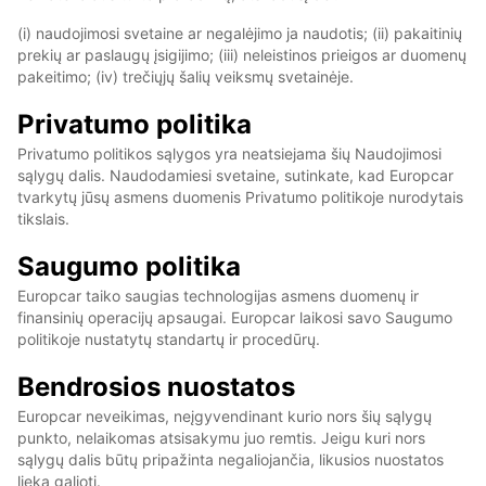
(i) naudojimosi svetaine ar negalėjimo ja naudotis; (ii) pakaitinių
prekių ar paslaugų įsigijimo; (iii) neleistinos prieigos ar duomenų
pakeitimo; (iv) trečiųjų šalių veiksmų svetainėje.
Privatumo politika
Privatumo politikos sąlygos yra neatsiejama šių Naudojimosi
sąlygų dalis. Naudodamiesi svetaine, sutinkate, kad Europcar
tvarkytų jūsų asmens duomenis Privatumo politikoje nurodytais
tikslais.
Saugumo politika
Europcar taiko saugias technologijas asmens duomenų ir
finansinių operacijų apsaugai. Europcar laikosi savo Saugumo
politikoje nustatytų standartų ir procedūrų.
Bendrosios nuostatos
Europcar neveikimas, neįgyvendinant kurio nors šių sąlygų
punkto, nelaikomas atsisakymu juo remtis. Jeigu kuri nors
sąlygų dalis būtų pripažinta negaliojančia, likusios nuostatos
lieka galioti.