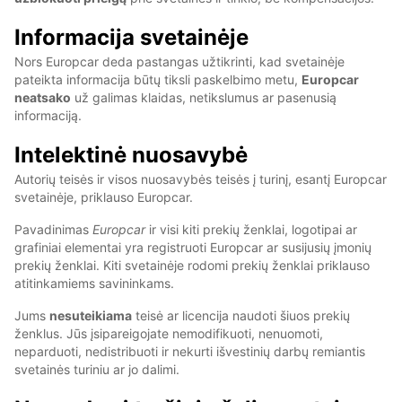
Informacija svetainėje
Nors Europcar deda pastangas užtikrinti, kad svetainėje
pateikta informacija būtų tiksli paskelbimo metu,
Europcar
neatsako
už galimas klaidas, netikslumus ar pasenusią
informaciją.
Intelektinė nuosavybė
Autorių teisės ir visos nuosavybės teisės į turinį, esantį Europcar
svetainėje, priklauso Europcar.
Pavadinimas
Europcar
ir visi kiti prekių ženklai, logotipai ar
grafiniai elementai yra registruoti Europcar ar susijusių įmonių
prekių ženklai. Kiti svetainėje rodomi prekių ženklai priklauso
atitinkamiems savininkams.
Jums
nesuteikiama
teisė ar licencija naudoti šiuos prekių
ženklus. Jūs įsipareigojate nemodifikuoti, nenuomoti,
neparduoti, nedistribuoti ir nekurti išvestinių darbų remiantis
svetainės turiniu ar jo dalimi.