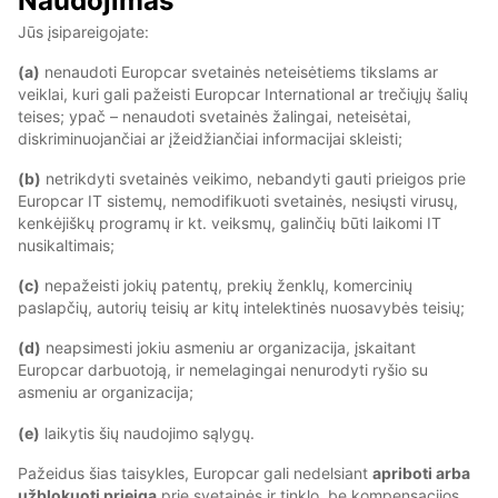
Naudojimas
Jūs įsipareigojate:
(a)
nenaudoti Europcar svetainės neteisėtiems tikslams ar
veiklai, kuri gali pažeisti Europcar International ar trečiųjų šalių
teises; ypač – nenaudoti svetainės žalingai, neteisėtai,
diskriminuojančiai ar įžeidžiančiai informacijai skleisti;
(b)
netrikdyti svetainės veikimo, nebandyti gauti prieigos prie
Europcar IT sistemų, nemodifikuoti svetainės, nesiųsti virusų,
kenkėjiškų programų ir kt. veiksmų, galinčių būti laikomi IT
nusikaltimais;
(c)
nepažeisti jokių patentų, prekių ženklų, komercinių
paslapčių, autorių teisių ar kitų intelektinės nuosavybės teisių;
(d)
neapsimesti jokiu asmeniu ar organizacija, įskaitant
Europcar darbuotoją, ir nemelagingai nenurodyti ryšio su
asmeniu ar organizacija;
(e)
laikytis šių naudojimo sąlygų.
Pažeidus šias taisykles, Europcar gali nedelsiant
apriboti arba
užblokuoti prieigą
prie svetainės ir tinklo, be kompensacijos.