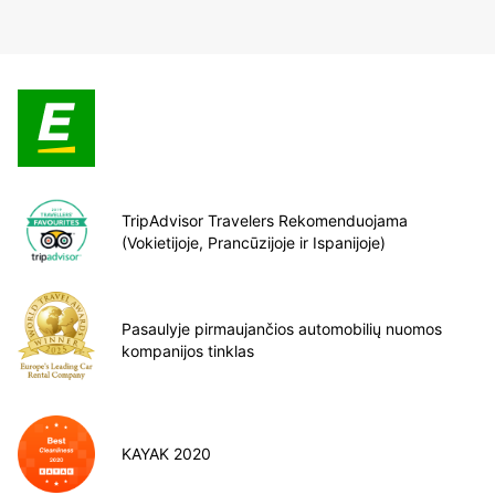
TripAdvisor Travelers Rekomenduojama
(Vokietijoje, Prancūzijoje ir Ispanijoje)
Pasaulyje pirmaujančios automobilių nuomos
kompanijos tinklas
KAYAK 2020