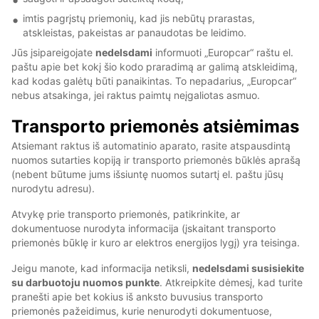
imtis pagrįstų priemonių, kad jis nebūtų prarastas,
atskleistas, pakeistas ar panaudotas be leidimo.
Jūs įsipareigojate
nedelsdami
informuoti „Europcar“ raštu el.
paštu apie bet kokį šio kodo praradimą ar galimą atskleidimą,
kad kodas galėtų būti panaikintas. To nepadarius, „Europcar“
nebus atsakinga, jei raktus paimtų neįgaliotas asmuo.
Transporto priemonės atsiėmimas
Atsiemant raktus iš automatinio aparato, rasite atspausdintą
nuomos sutarties kopiją ir transporto priemonės būklės aprašą
(nebent būtume jums išsiuntę nuomos sutartį el. paštu jūsų
nurodytu adresu).
Atvykę prie transporto priemonės, patikrinkite, ar
dokumentuose nurodyta informacija (įskaitant transporto
priemonės būklę ir kuro ar elektros energijos lygį) yra teisinga.
Jeigu manote, kad informacija netiksli,
nedelsdami susisiekite
su darbuotoju nuomos punkte
. Atkreipkite dėmesį, kad turite
pranešti apie bet kokius iš anksto buvusius transporto
priemonės pažeidimus, kurie nenurodyti dokumentuose,