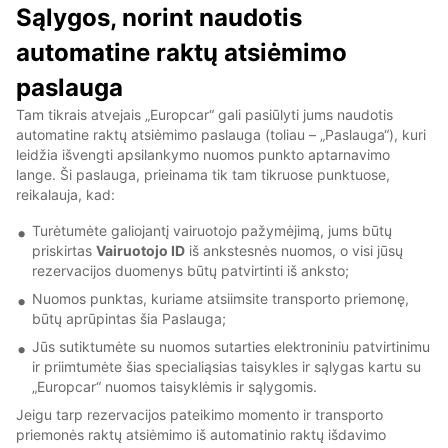
Sąlygos, norint naudotis
automatine raktų atsiėmimo
paslauga
Tam tikrais atvejais „Europcar“ gali pasiūlyti jums naudotis
automatine raktų atsiėmimo paslauga (toliau – „Paslauga“), kuri
leidžia išvengti apsilankymo nuomos punkto aptarnavimo
lange. Ši paslauga, prieinama tik tam tikruose punktuose,
reikalauja, kad:
Turėtumėte galiojantį vairuotojo pažymėjimą, jums būtų
priskirtas
Vairuotojo ID
iš ankstesnės nuomos, o visi jūsų
rezervacijos duomenys būtų patvirtinti iš anksto;
Nuomos punktas, kuriame atsiimsite transporto priemonę,
būtų aprūpintas šia Paslauga;
Jūs sutiktumėte su nuomos sutarties elektroniniu patvirtinimu
ir priimtumėte šias specialiąsias taisykles ir sąlygas kartu su
„Europcar“ nuomos taisyklėmis ir sąlygomis.
Jeigu tarp rezervacijos pateikimo momento ir transporto
priemonės raktų atsiėmimo iš automatinio raktų išdavimo