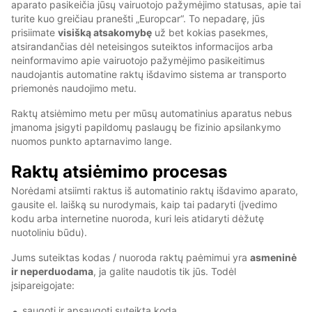
aparato pasikeičia jūsų vairuotojo pažymėjimo statusas, apie tai
turite kuo greičiau pranešti „Europcar“. To nepadarę, jūs
prisiimate
visišką atsakomybę
už bet kokias pasekmes,
atsirandančias dėl neteisingos suteiktos informacijos arba
neinformavimo apie vairuotojo pažymėjimo pasikeitimus
naudojantis automatine raktų išdavimo sistema ar transporto
priemonės naudojimo metu.
Raktų atsiėmimo metu per mūsų automatinius aparatus nebus
įmanoma įsigyti papildomų paslaugų be fizinio apsilankymo
nuomos punkto aptarnavimo lange.
Raktų atsiėmimo procesas
Norėdami atsiimti raktus iš automatinio raktų išdavimo aparato,
gausite el. laišką su nurodymais, kaip tai padaryti (įvedimo
kodu arba internetine nuoroda, kuri leis atidaryti dėžutę
nuotoliniu būdu).
Jums suteiktas kodas / nuoroda raktų paėmimui yra
asmeninė
ir neperduodama
, ja galite naudotis tik jūs. Todėl
įsipareigojate:
saugoti ir apsaugoti suteiktą kodą,