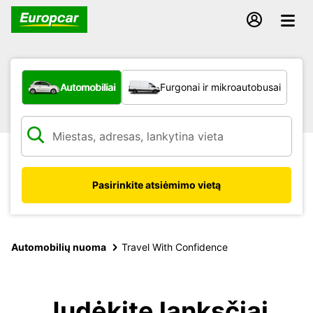
Kokio tipo automobilis?
Automobiliai
Furgonai ir mikroautobusai
Pasirinkite atsiėmimo vietą
Automobilių nuoma
Travel With Confidence
Judėkite lanksčiai