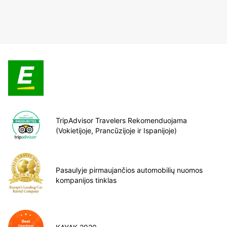
TripAdvisor Travelers Rekomenduojama
(Vokietijoje, Prancūzijoje ir Ispanijoje)
Pasaulyje pirmaujančios automobilių nuomos
kompanijos tinklas