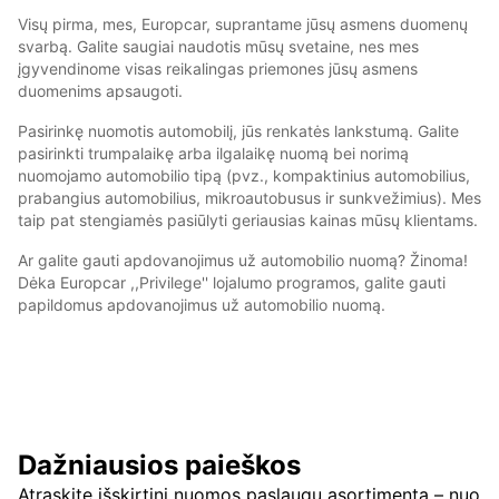
Visų pirma, mes, Europcar, suprantame jūsų asmens duomenų
svarbą. Galite saugiai naudotis mūsų svetaine, nes mes
įgyvendinome visas reikalingas priemones jūsų asmens
duomenims apsaugoti.
Pasirinkę nuomotis automobilį, jūs renkatės lankstumą. Galite
pasirinkti trumpalaikę arba ilgalaikę nuomą bei norimą
nuomojamo automobilio tipą (pvz., kompaktinius automobilius,
prabangius automobilius, mikroautobusus ir sunkvežimius). Mes
taip pat stengiamės pasiūlyti geriausias kainas mūsų klientams.
Ar galite gauti apdovanojimus už automobilio nuomą? Žinoma!
Dėka Europcar ,,Privilege'' lojalumo programos, galite gauti
papildomus apdovanojimus už automobilio nuomą.
Dažniausios paieškos
Atraskite išskirtinį nuomos paslaugų asortimentą – nuo