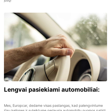
jūsų!
Lengvai pasiekiami automobiliai:
Mes, Europcar, dedame visas pastangas, kad palengvintume
jūsų keliones ir suteiktume geriausią automobilių nuomos patirtį.