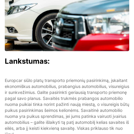
Lankstumas:
Europcar siūlo platų transporto priemonių pasirinkimą, įskaitant
ekonomiškus automobilius, prabangius automobilius, visureigius
ir sunkvežimius. Galite pasirinkti geriausią transporto priemonę
pagal savo planus. Savaitės trukmės prabangos automobilio
nuoma puikiai tinka norint pažinti naują miestą, o visureigis būtų
puikus pasirinkimas šeimos kelionėms. Savaitinė automobilio
nuoma yra puikus sprendimas, jei jums patinka vairuoti įvairius
automobilius – galite išlaikyti tą patį automobilį kelias savaites iš
eilės, arba jį keisti kiekvieną savaitę. Viskas priklauso tik nuo