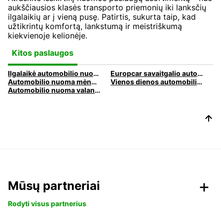
aukščiausios klasės transporto priemonių iki lanksčių
ilgalaikių ar į vieną pusę. Patirtis, sukurta taip, kad
užtikrintų komfortą, lankstumą ir meistriškumą
kiekvienoje kelionėje.
Kitos paslaugos
Ilgalaikė automobilio nuoma
Europcar savaitgalio automobilių nuoma
Automobilio nuoma mėnesiui
Vienos dienos automobilio nuoma
Automobilio nuoma valandai
Mūsų partneriai
Rodyti visus partnerius