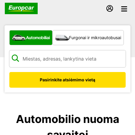
Kokio tipo automobilis?
Automobiliai
Furgonai ir mikroautobusai
Pasirinkite atsiėmimo vietą
Automobilio nuoma
savaitei