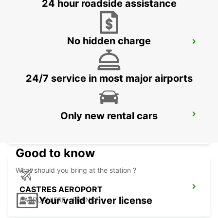
24 hour roadside assistance
No hidden charge
GERONA RENFE
GERONA - SPAIN
24/7 service in most major airports
Only new rental cars
GERONA AIRPORT
VILOBÍ D'ONYAR - SPAIN
Good to know
What should you bring at the station ?
CASTRES AEROPORT
Your valid driver license
LABRUGUIERE - FRANCE