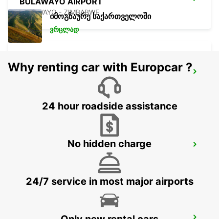
BULAWAYO AIRPORT
BULAWAYO - ZIMBABWE
იმოგზაურე საქართველოში
ვრცლად
Why renting car with Europcar ?
LUSAKA INTERNATIONAL AIRPORT
LUSAKA - ZAMBIA
24 hour roadside assistance
No hidden charge
THE GROVE RENTAL STATION
LUSAKA - ZAMBIA
24/7 service in most major airports