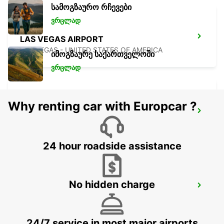
სამოგზაურო რჩევები
ვრცლად
LAS VEGAS AIRPORT
LAS VEGAS - UNITED STATES OF AMERICA
იმოგზაურე საქართველოში
ვრცლად
Why renting car with Europcar ?
SAN DIEGO AIRPORT
SAN DIEGO - UNITED STATES OF AMERICA
24 hour roadside assistance
No hidden charge
TIJUANA INTERNATIONAL AIRPORT
TIJUANA - MEXICO
24/7 service in most major airports