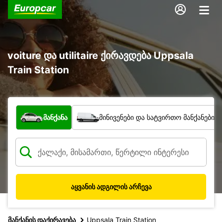
voiture და utilitaire ქირავდება Uppsala
Train Station
რა ტიპის ავტომობილი?
მანქანა
მინივენები და სატვირთო მანქანები
აყვანის ადგილის არჩევა
მანქანის დაქირავება
Uppsala Train Station