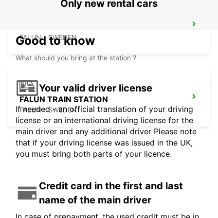
Only new rental cars
FALUN
FALUN - SWEDEN
Good to know
What should you bring at the station ?
Your valid driver license
FALUN TRAIN STATION
If needed - an official translation of your driving
FALUN - SWEDEN
license or an international driving license for the
main driver and any additional driver Please note
that if your driving license was issued in the UK,
you must bring both parts of your licence.
Credit card in the first and last
name of the main driver
In case of prepayment, the used credit must be in