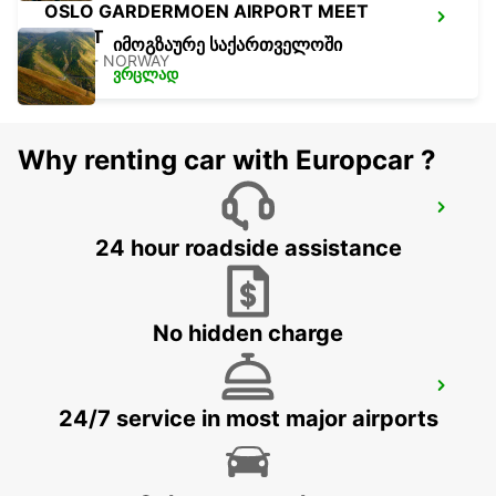
OSLO GARDERMOEN AIRPORT MEET
GREET
იმოგზაურე საქართველოში
OSLO - NORWAY
ვრცლად
Why renting car with Europcar ?
BORLANGE TRAINSTATION/HOTEL
GALAXEN
24 hour roadside assistance
BORLANGE - SWEDEN
No hidden charge
BORLANGE - IKC
24/7 service in most major airports
BORLANGE - SWEDEN