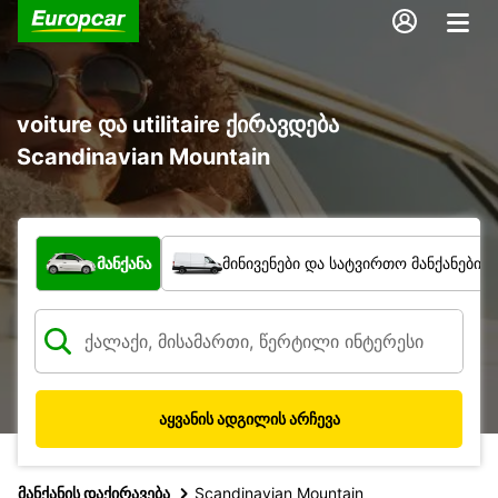
voiture და utilitaire ქირავდება
Scandinavian Mountain
რა ტიპის ავტომობილი?
მანქანა
მინივენები და სატვირთო მანქანები
აყვანის ადგილის არჩევა
მანქანის დაქირავება
Scandinavian Mountain