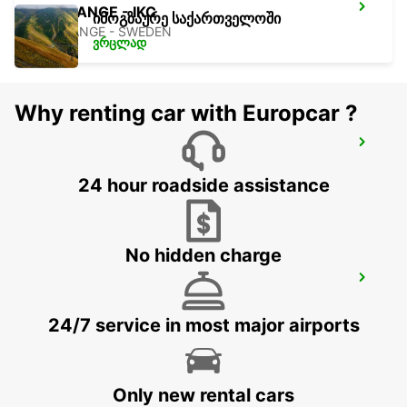
BORLANGE - IKC
იმოგზაურე საქართველოში
BORLANGE - SWEDEN
ვრცლად
Why renting car with Europcar ?
FALUN TRAIN STATION
FALUN - SWEDEN
24 hour roadside assistance
No hidden charge
SALEN
SALEN - SWEDEN
24/7 service in most major airports
Only new rental cars