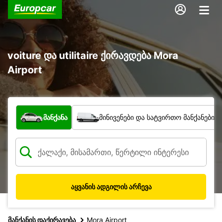
voiture და utilitaire ქირავდება Mora
Airport
რა ტიპის ავტომობილი?
მანქანა
მინივენები და სატვირთო მანქანები
აყვანის ადგილის არჩევა
მანქანის დაქირავება
Mora Airport