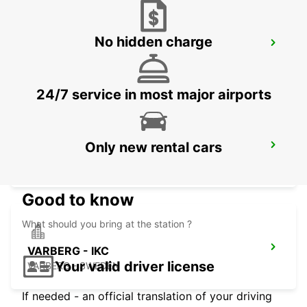
No hidden charge
ANGELHOLM - IKC
ANGELHOLM - SWEDEN
24/7 service in most major airports
Only new rental cars
VARBERG TRAINSTATION
VARBERG - SWEDEN
Good to know
What should you bring at the station ?
VARBERG - IKC
Your valid driver license
VARBERG - SWEDEN
If needed - an official translation of your driving