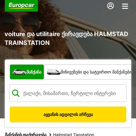
voiture და utilitaire ქირავდება HALMSTAD
TRAINSTATION
რა ტიპის ავტომობილი?
მანქანა
მინივენები და სატვირთო მანქანები
აყვანის ადგილის არჩევა
მანქანის დაქირავება
Halmstad Tagstation