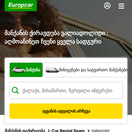
მანქანის ქირავდება ვალიადოლიდი :
აღმოაჩინეთ ჩვენი ყველა სადგური
რა ტიპის ავტომობილი?
მანქანა
მინივენები და სატვირთო მანქანები
აყვანის ადგილის არჩევა
მანქანის დაქირავება
Car Rental Spain
Valladolid