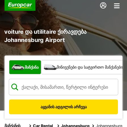
voiture და utilitaire ქირავდება
Johannesburg Airport
რა ტიპის ავტომობილი?
მანქანა
მინივენები და სატვირთო მანქანები
აყვანის ადგილის არჩევა
მანქანის
Car Rental
Johannesburg
Johannesburg