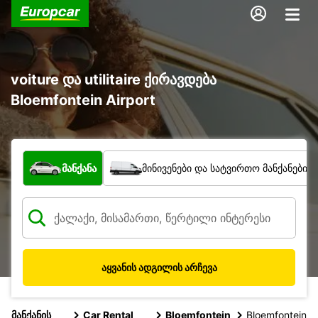
voiture და utilitaire ქირავდება
Bloemfontein Airport
რა ტიპის ავტომობილი?
მანქანა
მინივენები და სატვირთო მანქანები
აყვანის ადგილის არჩევა
მანქანის
Car Rental
Bloemfontein
Bloemfontein