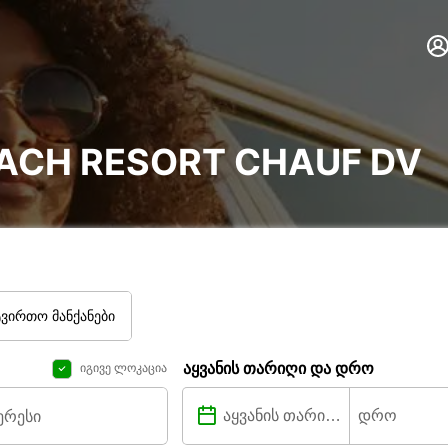
EACH RESORT CHAUF DV
ტვირთო მანქანები
აყვანის თარიღი და დრო
იგივე ლოკაცია