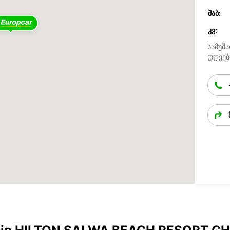
ᲨᲐᲑ:
ᲙᲕ:
სამუშა
დღეებ