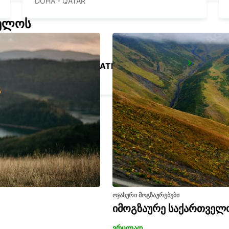
DOHA - QATAR
ველოს
HAMAD INTERNATIONAL AIRPORT
DOHA - QATAR
ოჯახური მოგზაურებები
იმოგზაურე საქართველ
ვრცლად