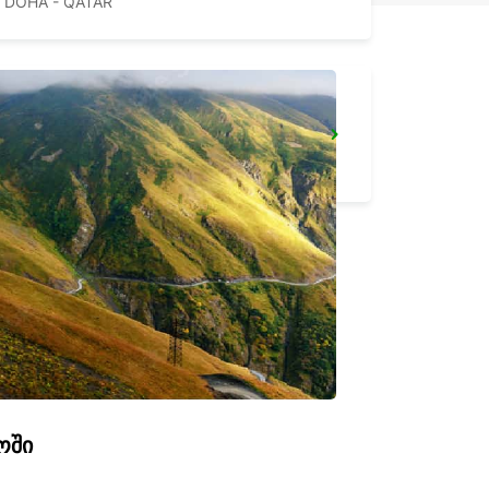
DOHA - QATAR
HAMAD INT AIRPORT CHAUFFEUR DRIVE
DOHA - QATAR
ოში