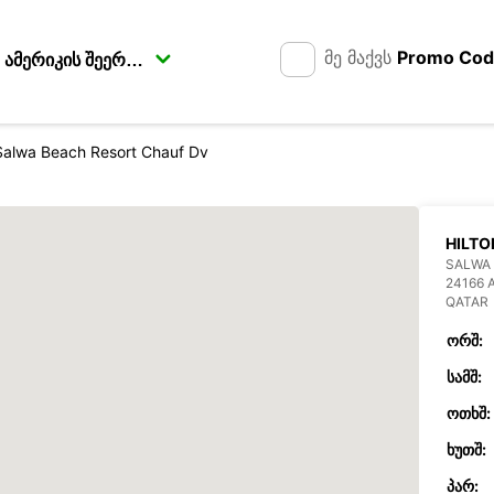
მე მაქვს
Promo Co
 Salwa Beach Resort Chauf Dv
HILTO
SALWA 
24166 
QATAR
ᲝᲠᲨ:
ᲡᲐᲛᲨ:
ᲝᲗᲮᲨ:
ᲮᲣᲗᲨ:
ᲞᲐᲠ: