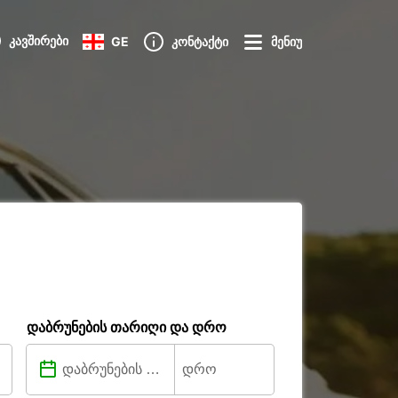
კავშირები
GE
კონტაქტი
მენიუ
დაბრუნების თარიღი და დრო