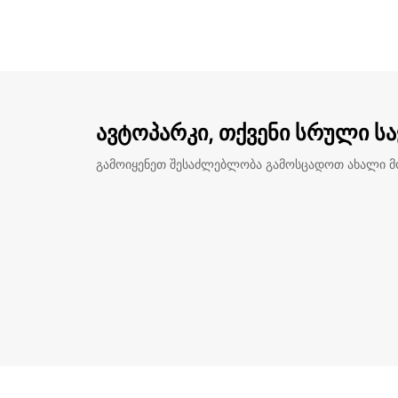
ავტოპარკი, თქვენი სრული ს
გამოიყენეთ შესაძლებლობა გამოსცადოთ ახალი 