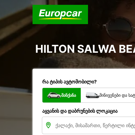
HILTON SALWA B
რა ტიპის ავტომობილი?
მანქანა
მინივენები და სა
აყვანის და დაბრუნების ლოკაცია