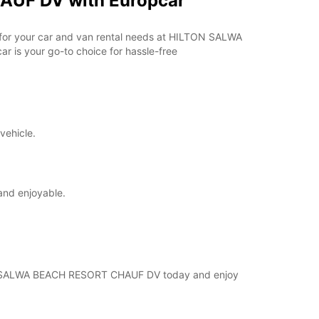
AUF DV with Europcar
ar for your car and van rental needs at HILTON SALWA
 is your go-to choice for hassle-free
vehicle.
and enjoyable.
ILTON SALWA BEACH RESORT CHAUF DV today and enjoy