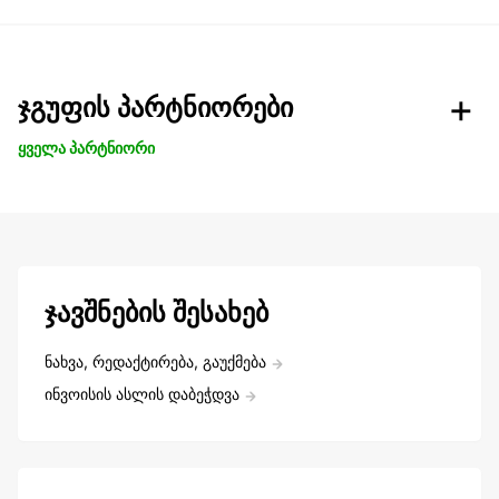
ჯგუფის პარტნიორები
ყველა პარტნიორი
ჯავშნების შესახებ
ნახვა, რედაქტირება, გაუქმება
ინვოისის ასლის დაბეჭდვა