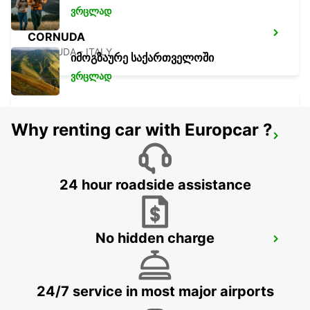
ვრცლად
CORNUDA
CORNUDA - ITALY
იმოგზაურე საქართველოში
ვრცლად
Why renting car with Europcar ?
VERONA APT - IKC *RY*
SOMMACAMPAGNA - ITALY
24 hour roadside assistance
No hidden charge
TREVISO APT - IKC
TREVISO - ITALY
24/7 service in most major airports