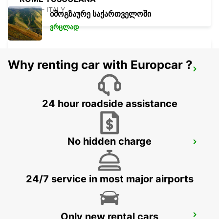
ROMA - ITALY
იმოგზაურე საქართველოში
ვრცლად
Why renting car with Europcar ?
ROME CORSO FRANCIA
ROMA - ITALY
24 hour roadside assistance
No hidden charge
ROME VATICAN STATE - IKC
ROMA - ITALY
24/7 service in most major airports
Only new rental cars
ROME EUR